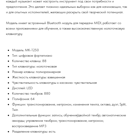
каждый музыкант может настроить инструмент под свои потребности и
предпочтения. Это делает пианино идеальным выбором как для начинающих, так
и для опытных исполнителей, желающих раскрыть свой творческий потенциал.
Модель имеет встроенный Bluetooth модуль для передачи MIDI, работает со
всеми приложениями для обучения, а также высококачественную молоточковую
клавиатуру.
Модель: MK-1250
Тип: цифровое фортепиано
Количество клавиш: 88
Тип клавиатуры: молоточковая
Размер клавиш: полноразмерная
Жесткость клавиатуры: взвешенная
Чувствительность клавиатуры к касанию: чувствительная
Дисплей: LED
Количество тембров: 880
Полифония: 64
Функции: транспонирование, метроном, изменения темпа, октава, дуэт, Split,
Twin
Дополнительные функции: запись; обучения/двойной тембр; автоматические
аккорды; управление тембром; транспонирование; метроном;
воспроизведение MP3
Разделение клавиатуры: есть