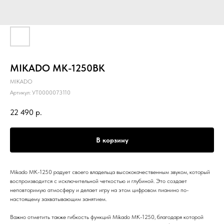
MIKADO MK-1250BK
MIKADO
Артикул:
УТ0000073110
22 490
р.
В корзину
Mikado MK-1250 радует своего владельца высококачественным звуком, который
воспроизводится с исключительной четкостью и глубиной. Это создает
неповторимую атмосферу и делает игру на этом цифровом пианино по-
настоящему захватывающим занятием.
Важно отметить также гибкость функций Mikado MK-1250, благодаря которой