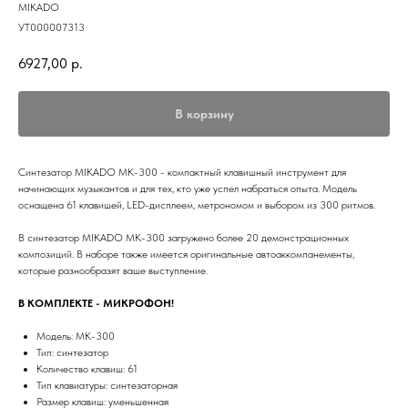
MIKADO
УТ000007313
6927,00
р.
В корзину
Синтезатор MIKADO MK-300 - компактный клавишный инструмент для
начинающих музыкантов и для тех, кто уже успел набраться опыта. Модель
оснащена 61 клавишей, LED-дисплеем, метрономом и выбором из 300 ритмов.
В синтезатор MIKADO MK-300 загружено более 20 демонстрационных
композиций. В наборе также имеется оригинальные автоаккомпанементы,
которые разнообразят ваше выступление.
В КОМПЛЕКТЕ - МИКРОФОН!
Модель: MK-300
Тип: синтезатор
Количество клавиш: 61
Тип клавиатуры: синтезаторная
Размер клавиш: уменьшенная