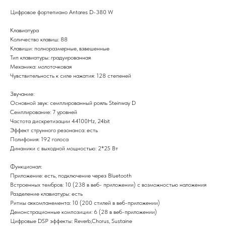
Цифровое фортепиано Antares D-380 W
Клавиатура
Количество клавиш: 88
Клавиши: полноразмерные, взвешенные
Тип клавиатуры: градуированная
Механика: молоточковая
Чувствительность к силе нажатия: 128 степеней
Звучание:
Основной звук: семплированный рояль Steinway D
Семплирование: 7 уровней
Частота дискретизации 44100Hz, 24bit
Эффект струнного резонанса: есть
Полифония: 192 голоса
Динамики с выходной мощностью: 2*25 Вт
Функционал:
Приложение: есть, подключение через Bluetooth
Встроенных тембров: 10 (238 в веб- приложении) с возможностью наложения
Разделение клавиатуры: есть
Ритмы аккомпанемента: 10 (200 стилей в веб-приложении)
Демонстрационные композиции: 6 (28 в веб-приложении)
Цифровые DSP эффекты: Reverb,Chorus, Sustaine