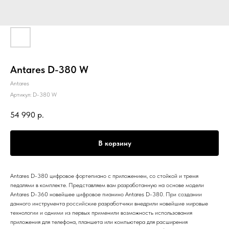
Antares D-380 W
Antares
Артикул:
D-380 W
54 990
р.
В корзину
Antares D-380 цифровое фортепиано с приложением, со стойкой и тремя
педалями в комплекте. Представляем вам разработанную на основе модели
Antares D-360 новейшее цифровое пианино Antares D-380. При создании
данного инструмента российские разработчики внедрили новейшие мировые
технологии и одними из первых применили возможность использования
приложения для телефона, планшета или компьютера для расширения