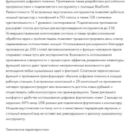
функционала цифрового пианино. Приложение также разработано российскими
программистами и подключается к инструменту с помощью BlueTooth.
Реалистичности 10 встроенных акустических инструментов позволяет добиться
мощный процессор с полифонией в 192 голоса, а также 128 степенями
чувствительности и 7 уровнями сэмплирования. Подключенное приложение
расширяет список доступных для воспроизведения инструментов до 238.
Усовершенствованная молоточковая система, а также профессиональная
обработка звука и тройная педаль позволяют продемонстрировать весь спектр
переживаемых исполнителем эмоций. Использование расширенного благодаря
приложению до 200 стилей автоаккомпанемента и функции наложения звуков
открывают новые пути для экспериментов. Возможность использования
приложения в совокупности с процессором эффектов, разделением клавиатуры,
функцией записи дают практически неограниченные возможности для
воплощения любых музыкальных идей и фантазий. Сочетание перечисленных
функций и приложения трансформирует обычное цифровое пианино в мощную
рабочую станцию, 6 встроенных композиций и 28 композиций из приложения
наглядно продемонстрируют вам возможность достичь новых рубежей и
почувствовать себя композитором или аранжировщиком. Также для вашего
комфорта и удобства использования цифровое фортепиано имеет 2 выхода на
наушники, МР3-вход, USB-разъем для подключения фортепиано к компьютеру.
Мощная акустическая система, чисто и качественно передающая звучание, и
стильный внешний вид не оставят вас равнодушными к данному музыкальному
инструменту.
Технические характеристики: