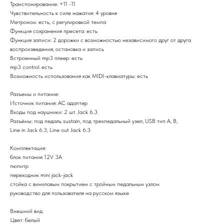
Транспонирование: +11 -11
Чувствительность к силе нажатия: 4 уровня
Метроном: есть, с регулировкой темпа
Функция сохранения пресета: есть
Функция записи: 2 дорожки с возможностью независимого друг от друга
воспроизведения, остановка и запись
Встроенный mp3 плеер: есть
mp3 control: есть
Возможность использования как MIDI-клавиатуры: есть
Разъемы и питание:
Источник питания: AC адаптер
Входы под наушники: 2 шт. Jack 6.3
Разъёмы: под педаль sustain, под трехпедальный узел, USB тип А, В,
Line in Jack 6.3, Line out Jack 6.3
Комплектация:
блок питания 12V 3A
пюпитр
переходник mini jack-jack
стойка с виниловым покрытием с тройным педальным узлом
руководство для пользователя на русском языке
Внешний вид:
Цвет: белый