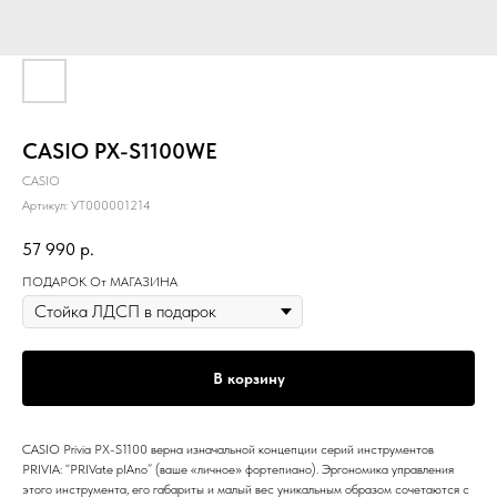
CASIO PX-S1100WE
CASIO
Артикул:
УТ000001214
57 990
р.
ПОДАРОК От МАГАЗИНА
В корзину
CASIO Privia PX-S1100 верна изначальной концепции серий инструментов
PRIVIA: “PRIVate pIAno” (ваше «личное» фортепиано). Эргономика управления
этого инструмента, его габариты и малый вес уникальным образом сочетаются с