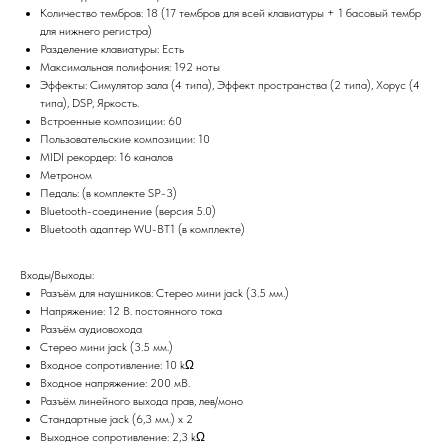
Количество тембров: 18 (17 тембров для всей клавиатуры + 1 басовый тембр
для нижнего регистра)
Разделение клавиатуры: Есть
Максимальная полифония: 192 ноты
Эффекты: Симулятор зала (4 типа), Эффект пространства (2 типа), Хорус (4
типа), DSP, Яркость.
Встроенные композиции: 60
Пользовательские композиции: 10
MIDI рекордер: 16 каналов
Метроном
Педаль: (в комплекте SP-3)
Bluetooth-соединение (версия 5.0)
Bluetooth адаптер WU-BT1 (в комплекте)
Входы/Выходы:
Разъём для наушников: Стерео мини jack (3.5 мм.)
Напряжение: 12 В. постоянного тока
Разъём аудиовохода
Стерео мини jack (3.5 мм.)
Входное сопротивление: 10 kΩ
Входное напряжение: 200 мВ.
Разъём линейного выхода прав, лев/моно
Стандартные jack (6,3 мм.) x 2
Выходное сопротивление: 2,3 kΩ