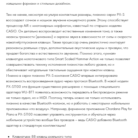
изящными формами и стильным дизайном.
Тем не менее, несмотря на ультра компактные размеры, пианино серии PX-S
воссоздают сочное и мощное звучание концертного рояля. Этому способствует
процессор AiR с многомерным морфингом, известный по старшим моделям
CASIO. Он детально воспроизводит естественные изменения тона, а также
нюансы громкости (динамики) и окраски звука в зависимости от силы и скорости
нажатия\отпускания клавиши. Также процессор очень реалистично имитирует
резонансы рояльных струн, дополнительные акустические шумы и призвуки, что
придает богатства и естественности звучанию. Помимо этого, «умная»
клавиатура молоточкового типа Smart Scaled Hammer Action не только позволяет
совершенствовать технику исполнения пианистам любого уровня, но и
обеспечивает натуральные тактильные ощущения при нажатии клавиш.
Именно в серии пианино PX-S компания CASIO впервые интегрировала
возможность воспроизведения аудио через протокол Bluetooth. В новой модели
PX-S1100 эта функция существенно расширена: с помощью специального
адаптера WU-BT1 появилась возможность передавать в беспроводном режиме
не только аудио, но и MIDI. Поэтому, теперь можно не только использовать
пианино в качестве Bluetooth-колонок, но и работать с некоторыми мобильными
приложениями «по воздуху». Например, фирменное приложение Chordana Play for
Piano в PX-S1100 позволяет управлять инструментом и обучаться через
мобильное устройство вообще без проводов – ведь CASIO добавила Bluetooth
адаптер в стандартную комплектацию!
Клавиатура: 88 клавиш рояльного типа