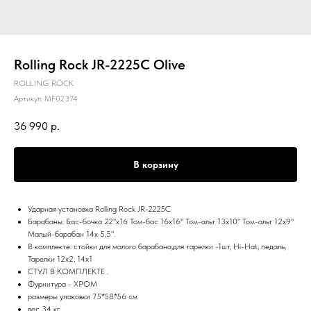
Rolling Rock JR-2225C Olive
ROLLING ROCK
Артикул:
MF02374
36 990
р.
В корзину
Ударная установка Rolling Rock JR-2225C
Барабаны: Бас-бочка 22"х16 Том-бас 16x16" Том-альт 13x10" Том-альт 12x9"
Малый-барабан 14x 5,5".
В комплекте: стойки для малого барабана,для тарелки -1шт, Hi-Hat, педаль,
Тарелки 12х2, 14х1
СТУЛ В КОМПЛЕКТЕ .
Фурнитура - ХРОМ
размеры упаковки 75*58*56 см
вес 34 кг