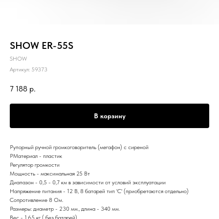
SHOW ER-55S
SHOW
Артикул:
59373
7 188
р.
В корзину
Рупорный ручной громкоговоритель (мегафон) с сиреной
РМатериал - пластик
Регулятор громкости
Мощность - максимальная 25 Вт
Диапазон - 0,5 - 0,7 км в зависимости от условий эксплуатации
Напряжение питания - 12 В, 8 батарей тип 'С' (приобретаются отдельно)
Сопротивление 8 Ом.
Размеры: диаметр - 230 мм., длина - 340 мм.
Вес - 1,65 кг ( без батарей)