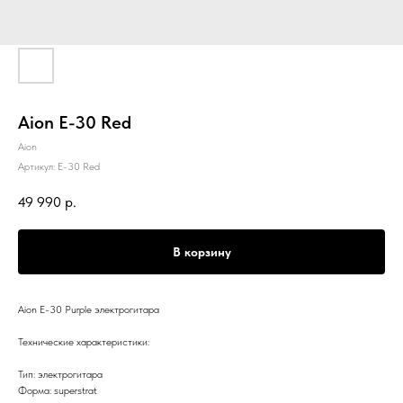
Aion E-30 Red
Aion
Артикул:
E-30 Red
49 990
р.
В корзину
Aion E-30 Purple электрогитара
Технические характеристики:
Тип: электрогитара
Форма: superstrat