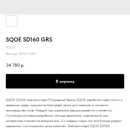
SQOE SD160 GRS
SQOE
Артикул:
SD160 GRS
34 780
р.
В корзину
SQOE SD160 электрогитара Популярный бренд SQOE заработал известность и
уважение среди музыкантов благодаря своим достижениям в сегменте
производства гитар. Каждый год модельный ряд расширяется и меняется.
Используются новые разработки, методы креплений, подключений, все
интереснее становится внешний вид. И с каждым годом они все больше радуют
идеальным соотношением цена-качество. Электрогитара SQOE SD160,