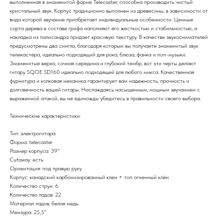
выполненная в знаменитой форме Telecaster, способна производить чистый
кристальный звук. Корпус традиционно выполнен из древесины, в зависимости от
вида которой звучание приобретает индивидуальные особенности. Ценные
сорта дерева в составе грифа наполняют его жесткостью и стабильностью, а
накладка из палисандра придает красивую текстуру. В качестве звукоснимателей
предусмотрены два сингла, благодаря которым вы получаете знаменитый звук
телекастера, идеально подходящий для рока, блюза, фанка и поп-музыки.
Знаменитые верха, сочная середина и глубокий тембр, вот эти черты делают
гитару SQOE SD160 идеально подходящей для любого микса. Качественная
фурнитура и колковая механика гарантирует вам надежность, прочность и
долговечность вашей гитары. Наслаждаясь насыщенным, мощным звучанием с
выраженной атакой, вы не единожды убедитесь в правильности своего выбора.
Технические характеристики:
Тип: электрогитара
Форма: telecaster
Размер корпуса: 39''
Cutaway: есть
Ориентация: под правую руку
Корпус: канадский карбонизированный клен + топ огненный клён
Количество струн: 6
Количество ладов: 22
Материал ладов: белая медь
Мензура: 25,5"