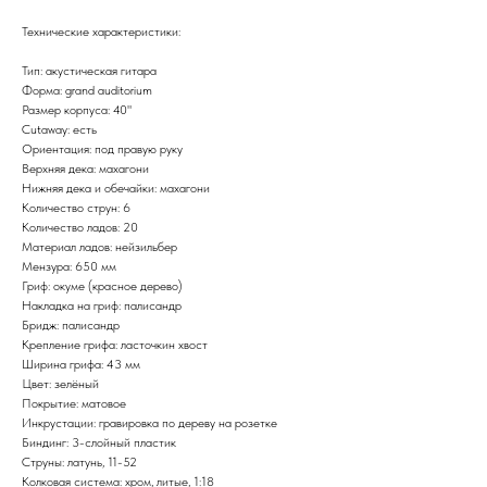
Технические характеристики:
Тип: акустическая гитара
Форма: grand auditorium
Размер корпуса: 40"
Cutaway: есть
Ориентация: под правую руку
Верхняя дека: махагони
Нижняя дека и обечайки: махагони
Количество струн: 6
Количество ладов: 20
Материал ладов: нейзильбер
Мензура: 650 мм
Гриф: окуме (красное дерево)
Накладка на гриф: палисандр
Бридж: палисандр
Крепление грифа: ласточкин хвост
Ширина грифа: 43 мм
Цвет: зелёный
Покрытие: матовое
Инкрустации: гравировка по дереву на розетке
Биндинг: 3-слойный пластик
Струны: латунь, 11-52
Колковая система: хром, литые, 1:18