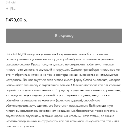
Shinobi
H-1/BL
11490,00
р.
В корзину
Shinobi H-1/BK гитара акустическая Современный рынок богат большим
разнообразием акустических гитар, и порой выбрать оптимальное решение
довольно сложно. Кроме того, ни для кого не секрет, что любая акустическая
гитара –это уникально звучащий инструмент. Однако при выборе гитары все же
стоит обратить внимание на такие факторы как цена, качество и используемые
материалы. Данная акустическая гитара имеет форму Grand Auditorium, которая
напоминает восьмёрку с выраженной талией. Отлично подходит как для сольных
партий, так и для аккомпанемента. Корпус традиционно выполнен из древесины,
что придает звуку индивидуальный окрас. Верхняя и задняя дека, а также
обечайка изготовлены из махагони (красного дерева), способного
сбалансировать звук, сделать его богатым и насыщенным. Выбирая данную
гитару, вы насладитесь сочетанием насыщенных, бархатистых тонов с громким
акустическим звучанием, а также хорошими игровыми качествами, ее можно
назвать совершенным инструментом как для начинающих музыкантов, так и для
опытных гитаристов.