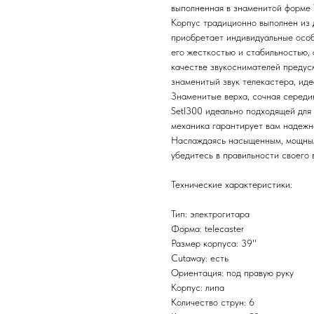
выполненная в знаменитой форме T
Корпус традиционно выполнен из 
приобретает индивидуальные особ
его жесткостью и стабильностью, 
качестве звукоснимателей предус
знаменитый звук телекастера, иде
Знаменитые верха, сочная середин
Setl300 идеально подходящей для 
механика гарантирует вам надежно
Наслаждаясь насыщенным, мощным
убедитесь в правильности своего 
Технические характеристики:
Тип: электрогитара
Форма: telecaster
Размер корпуса: 39''
Cutaway: есть
Ориентация: под правую руку
Корпус: липа
Количество струн: 6