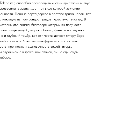
elecaster, способна производить чистый кристальный звук.
древесины, в зависимости от вида которой звучание
енности. Ценные сорта дерева в составе грифа наполняют
а накладка из палисандра придает красивую текстуру. В
мотрены два сингла, благодаря которым вы получаете
ально подходящий для рока, блюза, фанка и поп-музыки.
а и глубокий тембр, вот эти черты делают гитару Sqoe
любого микса. Качественная фурнитура и колковая
сть, прочность и долговечность вашей гитары.
 звучанием с выраженной атакой, вы не единожды
выбора.