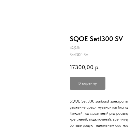
SQOE Setl300 SV
SQOE
Setl300 SV
17300,00
р.
В корзину
SQOE Setl300 sunburst электроги
уважение среди музыкантов благо
Каждый год модельный ряд расшир
креплений, подключений, все инт
больше радуют идеальным соотно