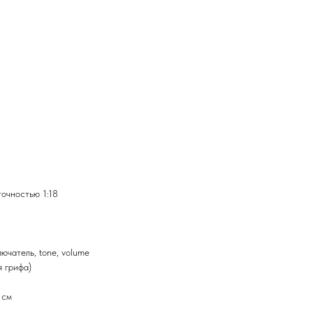
точностью 1:18
ючатель, tone, volume
я грифа)
 см