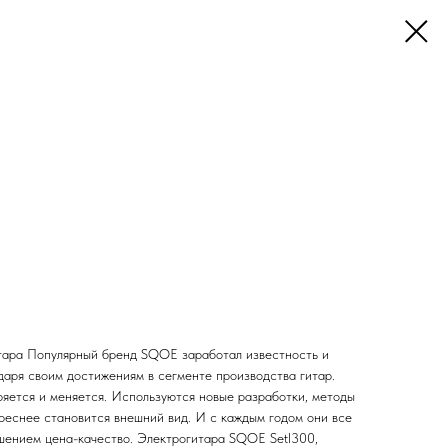
тара Популярный бренд SQOE заработал известность и
даря своим достижениям в сегменте производства гитар.
яется и меняется. Используются новые разработки, методы
ереснее становится внешний вид. И с каждым годом они все
шением цена-качество. Электрогитара SQOE Setl300,