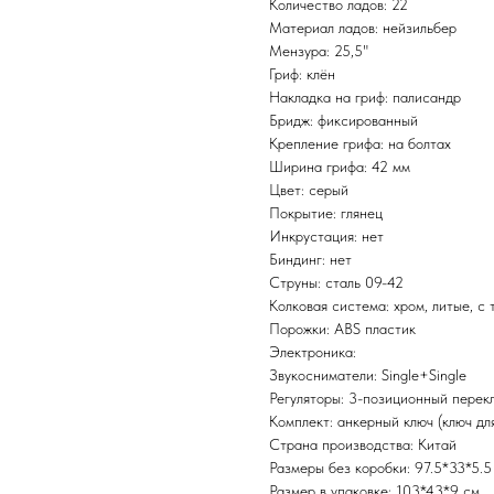
Количество ладов: 22
Материал ладов: нейзильбер
Мензура: 25,5"
Гриф: клён
Накладка на гриф: палисандр
Бридж: фиксированный
Крепление грифа: на болтах
Ширина грифа: 42 мм
Цвет: серый
Покрытие: глянец
Инкрустация: нет
Биндинг: нет
Струны: сталь 09-42
Колковая система: хром, литые, с 
Порожки: ABS пластик
Электроника:
Звукосниматели: Single+Single
Регуляторы: 3-позиционный перекл
Комплект: анкерный ключ (ключ дл
Страна производства: Китай
Размеры без коробки: 97.5*33*5.5
Размер в упаковке: 103*43*9 см