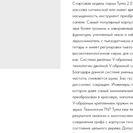
Стартовая модель серии Tyma 2.0
массива ситхинской ели имеет ярк
насыщенность инструмент приобре
сапеле. Самый популярный корпус 
звук более громким и заворажива
фурнитура, утепленный чехол и н
звукосниматель с пьезодатчиком 
гитары и имеет регулировки пьезо
высокотехнологичная серия, для с
как: Система двойных V-образных
технологию двойной V-образной с
Благодаря данной системе уменьш
частота, снижаются шумы. Бас гус
диссонанс сокращен. Инженеры ги
котором даже самый минимальный 
преобразован в красивую, наполн
V-образным креплением пружин и
звука. Технология TNT Tyma new t
результате анализа и многочисле
соединения грифа с корпусом гита
состояния цельного дерева. Допус