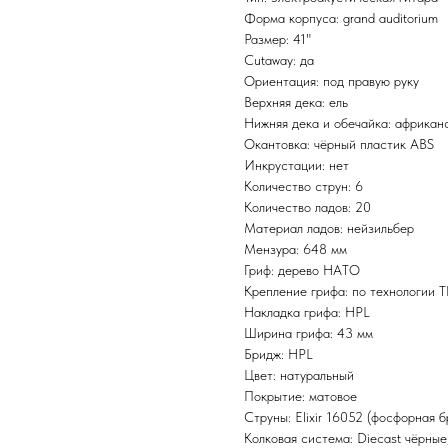
Форма корпуса: grand auditorium
Размер: 41"
Cutaway: да
Ориентация: под правую руку
Верхняя дека: ель
Нижняя дека и обечайка: африкан
Окантовка: чёрный пластик ABS
Инкрустации: нет
Количество струн: 6
Количество ладов: 20
Материал ладов: нейзильбер
Мензура: 648 мм
Гриф: дерево НАТО
Крепление грифа: по технологии 
Накладка грифа: HPL
Ширина грифа: 43 мм
Бридж: HPL
Цвет: натуральный
Покрытие: матовое
Струны: Elixir 16052 (фосфорная б
Колковая система: Diecast чёрные,