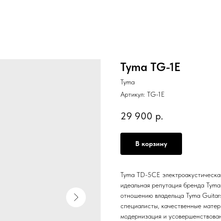
Tyma TG-1E
Tyma
Артикул:
TG-1E
29 900
р.
В корзину
Tyma TD-5CE электроакустическая
идеальная репутация бренда Tyma
отношению владельца Tyma Guitar
специалисты, качественные матер
модернизация и усовершенствован