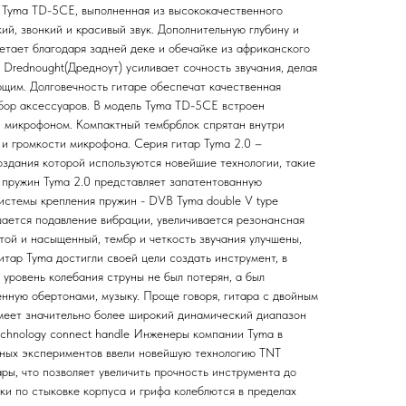
 Tyma TD-5CE, выполненная из высококачественного
ий, звонкий и красивый звук. Дополнительную глубину и
тает благодаря задней деке и обечайке из африканского
Drednought(Дредноут) усиливает сочность звучания, делая
ющим. Долговечность гитаре обеспечат качественная
абор аксессуаров. В модель Tyma TD-5CE встроен
и микрофоном. Компактный тембрблок спрятан внутри
 и громкости микрофона. Серия гитар Tyma 2.0 –
оздания которой используются новейшие технологии, такие
 пружин Tyma 2.0 представляет запатентованную
истемы крепления пружин - DVB Tyma double V type
ается подавление вибрации, увеличивается резонансная
той и насыщенный, тембр и четкость звучания улучшены,
тар Tyma достигли своей цели создать инструмент, в
уровень колебания струны не был потерян, а был
енную обертонами, музыку. Проще говоря, гитара с двойным
меет значительно более широкий динамический диапазон
echnology connect handle Инженеры компании Tyma в
нных экспериментов ввели новейшую технологию TNT
ры, что позволяет увеличить прочность инструмента до
ки по стыковке корпуса и грифа колеблются в пределах