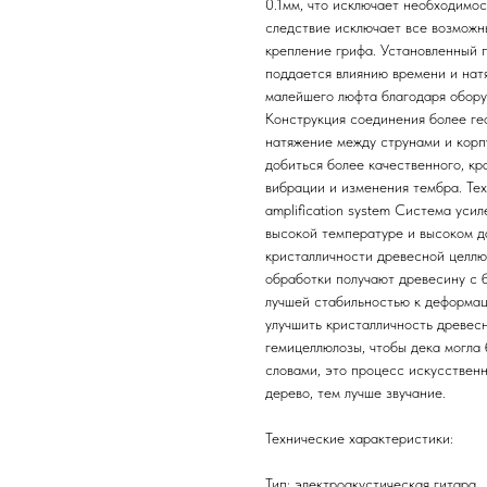
0.1мм, что исключает необходимост
следствие исключает все возможн
крепление грифа. Установленный 
поддается влиянию времени и натя
малейшего люфта благодаря обор
Конструкция соединения более гео
натяжение между струнами и корп
добиться более качественного, кр
вибрации и изменения тембра. Те
amplification system Система уси
высокой температуре и высоком д
кристалличности древесной целлю
обработки получают древесину с 
лучшей стабильностью к деформаци
улучшить кристалличность древес
гемицеллюлозы, чтобы дека могла
словами, это процесс искусствен
дерево, тем лучше звучание.
Технические характеристики:
Тип: электроакустическая гитара