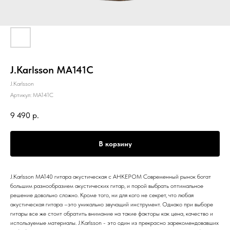
J.Karlsson MA141C
J.Karlsson
Артикул:
MA141C
9 490
р.
В корзину
J.Karlsson MA140 гитара акустическая с АНКЕРОМ Современный рынок богат
большим разнообразием акустических гитар, и порой выбрать оптимальное
решение довольно сложно. Кроме того, ни для кого не секрет, что любая
акустическая гитара –это уникально звучащий инструмент. Однако при выборе
гитары все же стоит обратить внимание на такие факторы как цена, качество и
используемые материалы. J.Karlsson - это один из прекрасно зарекомендовавших