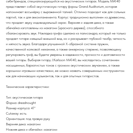
себя брендов, специализирующийся на акустических гитарах. Модель MA140
представляет собой акустическую гитару формы Grand Auditorium, которая
напоминает восьмёрку с выраженной талией. Отлично подходит как для сольных
партий, так и для аккомпанемента. Корпус традиционно выполнен из древесины,
что придает звуку индивидуальный окрас. Верхняя и задняя дека, а также
обечайка изготовлены из махагони (красного дерева), способного
сбалансировать звук. Накладка грифа сделана из палисандра, который не только
придает гитаре изящный внешний вид, но и раскрывает глубокий тембр, четкость
и мягкость звука. Благодаря улучшенной Х-образной системе пружин,
качественной колковой механике, а также анкерному стержню, позволяющему
регулировать гриф, вы будете уверены в надежности, прочности и долговечности
вашей гитары. Выбирая гитару J.Karlsson MA140, вы насладитесь сочетанием
насыщенных, бархатистых тонов с громким акустическим звучанием, а также
хорошими игровыми качествами, ее можно назвать совершенным инструментом
как для начинающих музыкантов, так и для опытных гитаристов.
Технические характеристики:
Тип: акустическая гитара
Форма: dreadnought
Размер корпуса: 41"
Cutaway: есть
Ориентация: под правую руку
Верхняя дека: махагони
Нижняя дека и обечайки: махагони