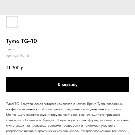
Tyma TG-10
Tyma
Артикул:
TG-10
41 900
р.
В корзину
Tyma TG-1 акустическая гитара в комплекте с чехлом Бренд Tyma, созданный
профессиональным китайским гитаристом, имеет свою уникальную историю.
Мечта иметь акустическую гитару не как у всех, в конечном итоге привела к
созданию собственного бренда. Оберегая репутацию фирмы, владелец компании
лично следит за производственными процессами и принимает участие в
разработке дизайна практически каждой модели. Ультрасовременные технологии,