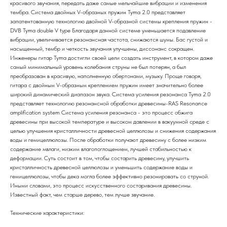
красивого звучания, передать даже самые мельчайшие вибрации и изменения
тембра. Система двойных V-образных пружин Tyma 2.0 представляет
запатентованную технологию двойной V-образной системы крепления пружин -
DVB Tyma double V type Благодаря данной системе уменьшается подавление
вибрации, увеличивается резонансная частота, снижаются шумы. Бас густой и
насыщенный, тембр и четкость звучания улучшены, диссонанс сокращен.
Инженеры гитар Tyma достигли своей цели создать инструмент, в котором даже
самый минимальный уровень колебания струны не был потерян, а был
преобразован в красивую, наполненную обертонами, музыку. Проще говоря,
гитара с двойным V-образным креплением пружин имеет значительно более
широкий динамический диапазон звука. Система усиления резонанса Tyma 2.0
представляет технологию резонансной обработки древесины-RAS Resonance
amplification system Система усиления резонанса - это процесс обжига
древесины при высокой температуре и высоком давлении в вакуумной среде с
целью улучшения кристалличности древесной целлюлозы и снижения содержания
воды и гемицеллюлозы. После обработки получают древесину с более низким
содержание мвлаги, низким влагопоглощением, лучшей стабильностью к
деформации. Суть состоит в том, чтобы состарить древесину, улучшить
кристалличность древесной целлюлозы и уменьшить содержание воды и
гемицеллюлозы, чтобы дека могла более эффективно резонировать со струной.
Иными словами, это процесс искусственного состаривания древесины.
Известный факт, чем старше дерево, тем лучше звучание.
Технические характеристики: