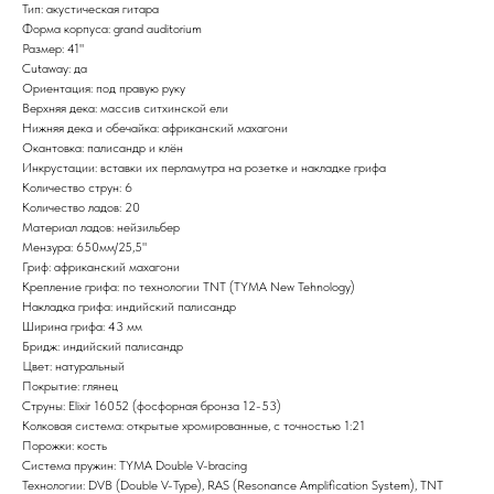
Тип: акустическая гитара
Форма корпуса: grand auditorium
Размер: 41"
Cutaway: да
Ориентация: под правую руку
Верхняя дека: массив ситхинской ели
Нижняя дека и обечайка: африканский махагони
Окантовка: палисандр и клён
Инкрустации: вставки их перламутра на розетке и накладке грифа
Количество струн: 6
Количество ладов: 20
Материал ладов: нейзильбер
Мензура: 650мм/25,5"
Гриф: африканский махагони
Крепление грифа: по технологии TNT (TYMA New Tehnology)
Накладка грифа: индийский палисандр
Ширина грифа: 43 мм
Бридж: индийский палисандр
Цвет: натуральный
Покрытие: глянец
Струны: Elixir 16052 (фосфорная бронза 12-53)
Колковая система: открытые хромированные, с точностью 1:21
Порожки: кость
Система пружин: TYMA Double V-bracing
Технологии: DVB (Double V-Type), RAS (Resonance Amplification System), TNT