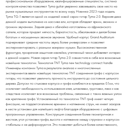
профессиональное оборудование, квалифицированные специалисты, система
контроля качества позволяют Tyma guitar уверенно завоевывать свое место на
рынке музыкальных инструментов по всему миру. Новинка 2023 года модель
Tyma TG-1 является одной из моделей новой серии гитар Tyma 2.0. Верхняя дека
данной модели выполнена из массива ели, которая обладает ярким, звонким и
громким звучанием. Задняя дека и обечайка изготовлены из африканского
сапеле, которое придает мягкость, бархатистость, обволакивая и делая более
богатым и насыщенным звонкое звучание. Удобный корпус Grand Auditorium
подчеркивает средние частоты звука, более универсален и позволяет
экспериментировать с разными жанрами музыки. Высококачественная
фурнитура, прозрачная защитная наклейка, утепленный чехол добавляет интерес
к данной модели. Новая серия гитар Tyma 2.0 совместила в себе все возможные
новейшие технологии. Технология TNT Tyma new technology connect handle
Инженеры компании Tyma в результате анализа и многочисленных
экспериментов ввели новейшую технологию TNT соединения грифа с корпусом
гитары, что позволяет увеличить прочность инструмента до состояния цельного
дерева. Допуски по стыковке корпуса и грифа колеблются в пределах 0.1мм, что
исключает необходимость использования клея, шпаклевки, грунтовки, лака и как
следствие исключает все возможные проблемы, связанные с таким важным узлом
как крепление грифа. Установленный по технологии TNT гриф имеет четкую
фиксацию, не поддается влиянию времени и натяжению струн, не имеет зазоров
в месте установки для малейшего люфта благодаря оборудованию с цифровым
программным управлением. Конструкция соединения более геометричная и
жесткая, угол установки грифа, высота и натяжение между струнами и корпусом
стабильны и не деформируются. Это позволяет добиться более качественного,