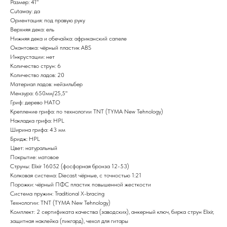
Размер: 41"
Cutaway: да
Ориентация: под правую руку
Верхняя дека: ель
Нижняя дека и обечайка: африканский сапеле
Окантовка: чёрный пластик ABS
Инкрустации: нет
Количество струн: 6
Количество ладов: 20
Материал ладов: нейзильбер
Мензура: 650мм/25,5"
Гриф: дерево НАТО
Крепление грифа: по технологии TNT (TYMA New Tehnology)
Накладка грифа: HPL
Ширина грифа: 43 мм
Бридж: HPL
Цвет: натуральный
Покрытие: матовое
Струны: Elixir 16052 (фосфорная бронза 12-53)
Колковая система: Diecast чёрные, с точностью 1:21
Порожки: чёрный ПФС пластик повышенной жесткости
Система пружин: Traditional X-bracing
Технологии: TNT (TYMA New Tehnology)
Комплект: 2 сертификата качества (заводских), анкерный ключ, бирка струн Elixir,
защитная наклейка (пикгард), чехол для гитары