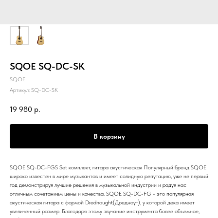
SQOE SQ-DC-SK
SQOE
Артикул:
SQ-DC-SK
19 980
р.
В корзину
SQOE SQ-DC-FGS Set комплект, гитара акустическая Популярный бренд SQOE
широко известен в мире музыкантов и имеет солидную репутацию, уже не первый
год демонстрируя лучшие решения в музыкальной индустрии и радуя нас
отличным сочетанием цены и качества. SQOE SQ-DC-FG - это популярная
акустическая гитара с формой Drednought(Дредноут), у которой дека имеет
увеличенный размер. Благодаря этому звучание инструмента более объемное,