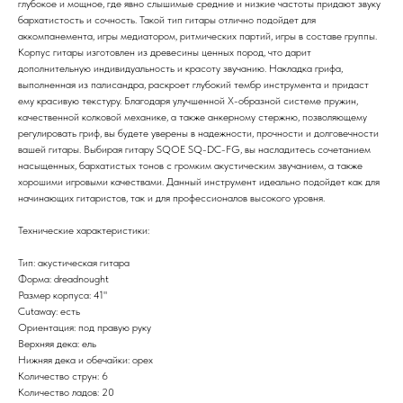
глубокое и мощное, где явно слышимые средние и низкие частоты придают звуку
бархатистость и сочность. Такой тип гитары отлично подойдет для
аккомпанемента, игры медиатором, ритмических партий, игры в составе группы.
Корпус гитары изготовлен из древесины ценных пород, что дарит
дополнительную индивидуальность и красоту звучанию. Накладка грифа,
выполненная из палисандра, раскроет глубокий тембр инструмента и придаст
ему красивую текстуру. Благодаря улучшенной Х-образной системе пружин,
качественной колковой механике, а также анкерному стержню, позволяющему
регулировать гриф, вы будете уверены в надежности, прочности и долговечности
вашей гитары. Выбирая гитару SQOE SQ-DC-FG, вы насладитесь сочетанием
насыщенных, бархатистых тонов с громким акустическим звучанием, а также
хорошими игровыми качествами. Данный инструмент идеально подойдет как для
начинающих гитаристов, так и для профессионалов высокого уровня.
Технические характеристики:
Тип: акустическая гитара
Форма: dreadnought
Размер корпуса: 41"
Cutaway: есть
Ориентация: под правую руку
Верхняя дека: ель
Нижняя дека и обечайки: орех
Количество струн: 6
Количество ладов: 20