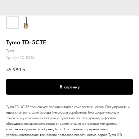
Tyma TD-5CTE
Tyma
Артикул:
TD-5CTE
45 980
р.
В корзину
Tyma TD-1C TE трансакустическая гитара в комплекте с чехлом Популярность и
идеальная репутация бренда Tyma были заработаны благодаря чуткому и
трепетному отношению владельца Tyma Guitars. Всё лучшее, цифровое
оборудование, высококлассные специалисты, качественные материалы и
комплектующие-это все бренд Tyma. Постоянная модернизация и
усовершенствование технологий позволило создать новую серию Tyma 2.0