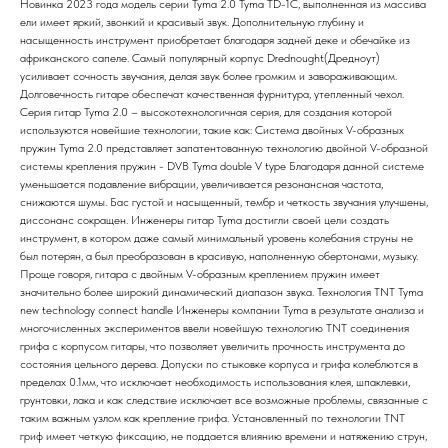
Новинка 2023 года модель серии Tyma 2.0 Tyma TD-1C, выполненная из массива
ели имеет яркий, звонкий и красивый звук. Дополнительную глубину и
насыщенность инструмент приобретает благодаря задней деке и обечайке из
африканского сапеле. Самый популярный корпус Drednought(Дредноут)
усиливает сочность звучания, делая звук более громким и завораживающим.
Долговечность гитаре обеспечат качественная фурнитура, утепленный чехол.
Серия гитар Tyma 2.0 – высокотехнологичная серия, для создания которой
используются новейшие технологии, такие как: Система двойных V-образных
пружин Tyma 2.0 представляет запатентованную технологию двойной V-образной
системы крепления пружин - DVB Tyma double V type Благодаря данной системе
уменьшается подавление вибрации, увеличивается резонансная частота,
снижаются шумы. Бас густой и насыщенный, тембр и четкость звучания улучшены,
диссонанс сокращен. Инженеры гитар Tyma достигли своей цели создать
инструмент, в котором даже самый минимальный уровень колебания струны не
был потерян, а был преобразован в красивую, наполненную обертонами, музыку.
Проще говоря, гитара с двойным V-образным креплением пружин имеет
значительно более широкий динамический диапазон звука. Технология TNT Tyma
new technology connect handle Инженеры компании Tyma в результате анализа и
многочисленных экспериментов ввели новейшую технологию TNT соединения
грифа с корпусом гитары, что позволяет увеличить прочность инструмента до
состояния цельного дерева. Допуски по стыковке корпуса и грифа колеблются в
пределах 0.1мм, что исключает необходимость использования клея, шпаклевки,
грунтовки, лака и как следствие исключает все возможные проблемы, связанные с
таким важным узлом как крепление грифа. Установленный по технологии TNT
гриф имеет четкую фиксацию, не поддается влиянию времени и натяжению струн,