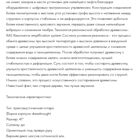
не имеет зазоров в месте установки для малейшего люфта благодаря
оборудованию с цифровым программным управлением. Конструкция соединения
более геометричная и жесткая, угол установки грифа, высота и натяжение между
струнами и корпусом стабильны и не деформируются. Это позволяет добиться
более качественного, красивого звучания, передать даже самые мельчайшие
вибрации и изменения тембра. Технология резонансной обработки древесины-
RAS Resonance amplification system Система усиления резонанса - это процесс
обжига древесины при высокой температуре и высоком давлении в вакуумной
среде с целью улучшения кристалличности древесной целлюлозы и снижения
содержания воды и гемицеллюлозы. После обработки получают древесину с
более низким содержание мвлаги, низким влагопоглощением, лучшей
стабильностью к деформации. Суть состоит в том, чтобы состарить древесину,
улучшить кристалличность древесной целлюлозы и уменьшить содержание воды и
гемицеллюлозы, чтобы дека могла более эффективно резонировать со струной.
Иными словами, это процесс искусственного состаривания древесины.
Известный факт, чем старше дерево, тем лучше звучание.
Технические характеристики:
Тип: трансакустическая гитара
Форма корпуса: dreadnought
Размер: 41"
Cutaway: да
Ориентация: под правую руку
Верхняя дека: массив ситхинской ели