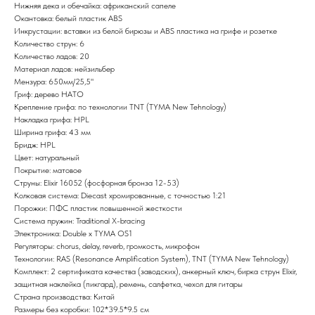
Нижняя дека и обечайка: африканский сапеле
Окантовка: белый пластик ABS
Инкрустации: вставки из белой бирюзы и ABS пластика на грифе и розетке
Количество струн: 6
Количество ладов: 20
Материал ладов: нейзильбер
Мензура: 650мм/25,5"
Гриф: дерево НАТО
Крепление грифа: по технологии TNT (TYMA New Tehnology)
Накладка грифа: HPL
Ширина грифа: 43 мм
Бридж: HPL
Цвет: натуральный
Покрытие: матовое
Струны: Elixir 16052 (фосфорная бронза 12-53)
Колковая система: Diecast хромированные, с точностью 1:21
Порожки: ПФС пластик повышенной жесткости
Система пружин: Traditional X-bracing
Электроника: Double x TYMA OS1
Регуляторы: chorus, delay, reverb, громкость, микрофон
Технологии: RAS (Resonance Amplification System), TNT (TYMA New Tehnology)
Комплект: 2 сертификата качества (заводских), анкерный ключ, бирка струн Elixir,
защитная наклейка (пикгард), ремень, салфетка, чехол для гитары
Страна производства: Китай
Размеры без коробки: 102*39.5*9.5 см