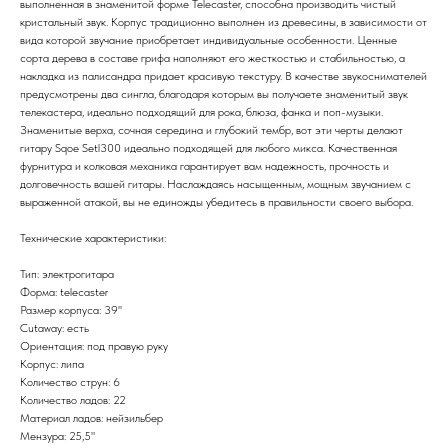
выполненная в знаменитой форме Telecaster, способна производить чистый
кристальный звук. Корпус традиционно выполнен из древесины, в зависимости от
вида которой звучание приобретает индивидуальные особенности. Ценные
сорта дерева в составе грифа наполняют его жесткостью и стабильностью, а
накладка из палисандра придает красивую текстуру. В качестве звукоснимателей
предусмотрены два сингла, благодаря которым вы получаете знаменитый звук
телекастера, идеально подходящий для рока, блюза, фанка и поп-музыки.
Знаменитые верха, сочная середина и глубокий тембр, вот эти черты делают
гитару Sqoe Setl300 идеально подходящей для любого микса. Качественная
фурнитура и колковая механика гарантирует вам надежность, прочность и
долговечность вашей гитары. Наслаждаясь насыщенным, мощным звучанием с
выраженной атакой, вы не единожды убедитесь в правильности своего выбора.
Технические характеристики:
Тип: электрогитара
Форма: telecaster
Размер корпуса: 39''
Cutaway: есть
Ориентация: под правую руку
Корпус: липа
Количество струн: 6
Количество ладов: 22
Материал ладов: нейзильбер
Мензура: 25,5"