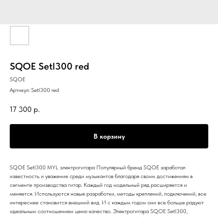
SQOE Setl300 red
SQOE
Артикул:
Setl300 red
17 300
р.
В корзину
SQOE Setl300 MYL электрогитара Популярный бренд SQOE заработал
известность и уважение среди музыкантов благодаря своим достижениям в
сегменте производства гитар. Каждый год модельный ряд расширяется и
меняется. Используются новые разработки, методы креплений, подключений, все
интереснее становится внешний вид. И с каждым годом они все больше радуют
идеальным соотношением цена-качество. Электрогитара SQOE Setl300,