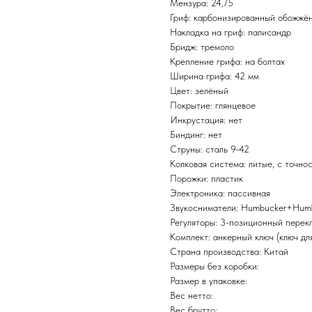
Мензура: 24,75
Гриф: карбонизированный обожжё
Накладка на гриф: палисандр
Бридж: тремоло
Крепление грифа: на болтах
Ширина грифа: 42 мм
Цвет: зелёный
Покрытие: глянцевое
Инкрустация: нет
Биндинг: нет
Струны: сталь 9-42
Колковая система: литые, с точнос
Порожки: пластик
Электроника: пассивная
Звукосниматели: Humbucker+Hum
Регуляторы: 3-позиционный перекл
Комплект: анкерный ключ (ключ для
Страна производства: Китай
Размеры без коробки:
Размер в упаковке:
Вес нетто:
Вес брутто: