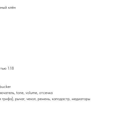
нный клён
тью 1:18
bucker
ючатель, tone, volume, отсечка
 грифа), рычаг, чехол, ремень, каподастр, медиаторы