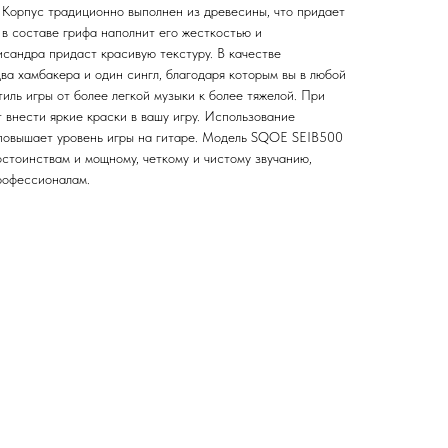
. Корпус традиционно выполнен из древесины, что придает
 в составе грифа наполнит его жесткостью и
исандра придаст красивую текстуру. В качестве
ва хамбакера и один сингл, благодаря которым вы в любой
иль игры от более легкой музыки к более тяжелой. При
 внести яркие краски в вашу игру. Использование
 повышает уровень игры на гитаре. Модель SQOE SEIB500
стоинствам и мощному, четкому и чистому звучанию,
профессионалам.