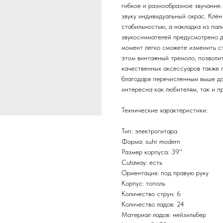
гибкое и разнообразное звучание
звуку индивидуальный окрас. Клён
стабильностью, а накладка из пал
звукоснимателей предусмотрено д
момент легко сможете изменить ст
этом винтажный тремоло, позволит
качественных аксессуаров также
благодаря перечисленным выше до
интересна как любителям, так и 
Технические характеристики:
Тип: электрогитара
Форма: suhr modern
Размер корпуса: 39''
Cutaway: есть
Ориентация: под правую руку
Корпус: тополь
Количество струн: 6
Количество ладов: 24
Материал ладов: нейзильбер