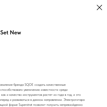
Set New
ремление бренда SQOE создать качественные
 способствовало увеличению известности среди
как и качество инструментов растет из года в год, и это
вперед и развиваться в данном направлении. Электрогитара
щной форме Superstrat позволит получить непревзойденно