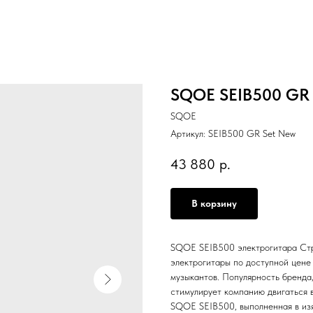
SQOE SEIB500 GR 
SQOE
Артикул:
SEIB500 GR Set New
43 880
р.
В корзину
SQOE SEIB500 электрогитара Ст
электрогитары по доступной цене
музыкантов. Популярность бренда, 
стимулирует компанию двигаться 
SQOE SEIB500, выполненная в изя