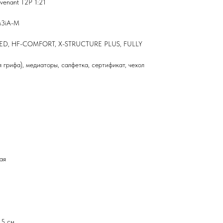
venant T2P 1:21
M3iA-M
ATED, HF-COMFORT, X-STRUCTURE PLUS, FULLY
 грифа), медиаторы, салфетка, сертификат, чехол
ная
.5 см