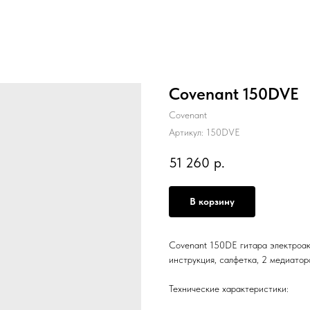
Covenant 150DVE
Covenant
Артикул:
150DVE
51 260
р.
В корзину
Covenant 150DE гитара электроаку
инструкция, салфетка, 2 медиатор
Технические характеристики: