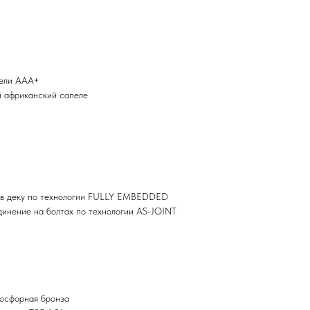
 ели AAA+
й африканский сапеле
н в деку по технологии FULLY EMBEDDED
динение на болтах по технологии AS-JOINT
осфорная бронза