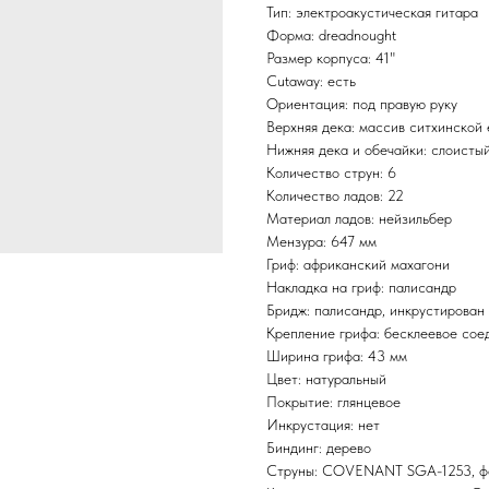
Тип: электроакустическая гитара
Форма: dreadnought
Размер корпуса: 41"
Cutaway: есть
Ориентация: под правую руку
Верхняя дека: массив ситхинской
Нижняя дека и обечайки: слоисты
Количество струн: 6
Количество ладов: 22
Материал ладов: нейзильбер
Мензура: 647 мм
Гриф: африканский махагони
Накладка на гриф: палисандр
Бридж: палисандр, инкрустирова
Крепление грифа: бесклеевое сое
Ширина грифа: 43 мм
Цвет: натуральный
Покрытие: глянцевое
Инкрустация: нет
Биндинг: дерево
Струны: COVENANT SGA-1253, ф