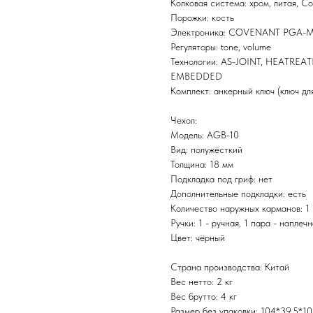
Колковая система: хром, литая, Co
Порожки: кость
Электроника: COVENANT PGA-
Регуляторы: tone, volume
Технологии: AS-JOINT, HEATRE
EMBEDDED
Комплект: анкерный ключ (ключ для
Чехол:
Модель: AGB-10
Вид: полужёсткий
Толщина: 18 мм
Подкладка под гриф: нет
Дополнительные подкладки: есть
Количество наружных карманов: 1
Ручки: 1 - ручная, 1 пара - наплеч
Цвет: чёрный
Страна производства: Китай
Вес нетто: 2 кг
Вес брутто: 4 кг
Размер без упаковки: 104*39.5*10