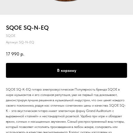
SQOE SQ-N-EQ
SQOE
Артикул:
SQ-N-EQ
17 990
р.
В корзину
SQOE SQ-K-EQ гитара электроакустическая Популярность бренда SQOE в
мире музыкантов и его солидная репутация, уже не первый год доказывают,
демонстрируя лучшие решения в музыкальной индустрии, что они ценят каждого
своего поклонника, радуя нас отличным сочетанием цены и качества. SQOE SQ-
K - эта акустическая гитара имеет элегантную форму Grand Auditorium с
выраженной «талией» и нестандартной розеткой. Удобна при игре и обладает
ярким, сочным и насыщенным звучанием. Самый распространенный вид гитары,
который позволяет исполнять произведения в любом жанре, солировать или
использовать в качестве аккомпанемента. Корпус гитары изготовлен из