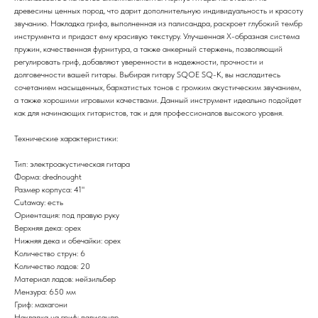
древесины ценных пород, что дарит дополнительную индивидуальность и красоту
звучанию. Накладка грифа, выполненная из палисандра, раскроет глубокий тембр
инструмента и придаст ему красивую текстуру. Улучшенная Х-образная система
пружин, качественная фурнитура, а также анкерный стержень, позволяющий
регулировать гриф, добавляют уверенности в надежности, прочности и
долговечности вашей гитары. Выбирая гитару SQOE SQ-K, вы насладитесь
сочетанием насыщенных, бархатистых тонов с громким акустическим звучанием,
а также хорошими игровыми качествами. Данный инструмент идеально подойдет
как для начинающих гитаристов, так и для профессионалов высокого уровня.
Технические характеристики:
Тип: электроакустическая гитара
Форма: drednought
Размер корпуса: 41"
Cutaway: есть
Ориентация: под правую руку
Верхняя дека: орех
Нижняя дека и обечайки: орех
Количество струн: 6
Количество ладов: 20
Материал ладов: нейзильбер
Мензура: 650 мм
Гриф: махагони
Накладка на гриф: палисандр