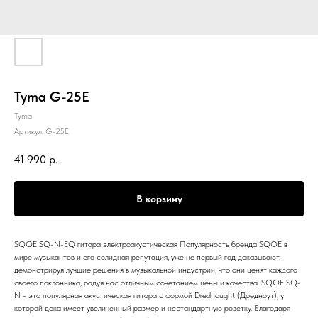
Tyma G-25E
Tyma
Артикул:
G-25E
41 990
р.
В корзину
SQOE SQ-N-EQ гитара электроакустическая Популярность бренда SQOE в
мире музыкантов и его солидная репутация, уже не первый год доказывают,
демонстрируя лучшие решения в музыкальной индустрии, что они ценят каждого
своего поклонника, радуя нас отличным сочетанием цены и качества. SQOE SQ-
N - это популярная акустическая гитара с формой Drednought (Дредноут), у
которой дека имеет увеличенный размер и нестандартную розетку. Благодаря