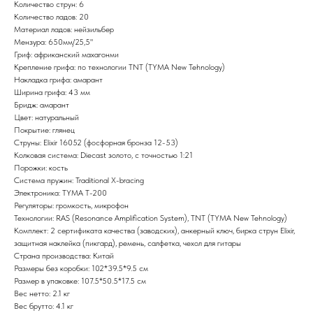
Количество струн: 6
Количество ладов: 20
Материал ладов: нейзильбер
Мензура: 650мм/25,5"
Гриф: африканский махагонми
Крепление грифа: по технологии TNT (TYMA New Tehnology)
Накладка грифа: амарант
Ширина грифа: 43 мм
Бридж: амарант
Цвет: натуральный
Покрытие: глянец
Струны: Elixir 16052 (фосфорная бронза 12-53)
Колковая система: Diecast золото, с точностью 1:21
Порожки: кость
Система пружин: Traditional X-bracing
Электроника: TYMA T-200
Регуляторы: громкость, микрофон
Технологии: RAS (Resonance Amplification System), TNT (TYMA New Tehnology)
Комплект: 2 сертификата качества (заводских), анкерный ключ, бирка струн Elixir,
защитная наклейка (пикгард), ремень, салфетка, чехол для гитары
Страна производства: Китай
Размеры без коробки: 102*39.5*9.5 см
Размер в упаковке: 107.5*50.5*17.5 см
Вес нетто: 2.1 кг
Вес брутто: 4.1 кг