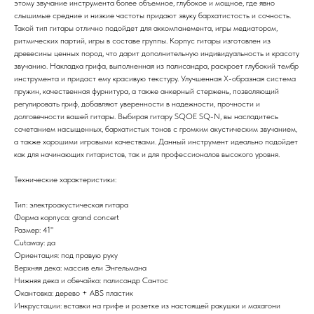
этому звучание инструмента более объемное, глубокое и мощное, где явно
слышимые средние и низкие частоты придают звуку бархатистость и сочность.
Такой тип гитары отлично подойдет для аккомпанемента, игры медиатором,
ритмических партий, игры в составе группы. Корпус гитары изготовлен из
древесины ценных пород, что дарит дополнительную индивидуальность и красоту
звучанию. Накладка грифа, выполненная из палисандра, раскроет глубокий тембр
инструмента и придаст ему красивую текстуру. Улучшенная Х-образная система
пружин, качественная фурнитура, а также анкерный стержень, позволяющий
регулировать гриф, добавляют уверенности в надежности, прочности и
долговечности вашей гитары. Выбирая гитару SQOE SQ-N, вы насладитесь
сочетанием насыщенных, бархатистых тонов с громким акустическим звучанием,
а также хорошими игровыми качествами. Данный инструмент идеально подойдет
как для начинающих гитаристов, так и для профессионалов высокого уровня.
Технические характеристики:
Тип: электроакустическая гитара
Форма корпуса: grand concert
Размер: 41"
Cutaway: да
Ориентация: под правую руку
Верхняя дека: массив ели Энгельмана
Нижняя дека и обечайка: палисандр Сантос
Окантовка: дерево + ABS пластик
Инкрустации: вставки на грифе и розетке из настоящей ракушки и махагони