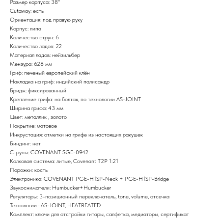
Размер корпуса: 38''
Cutaway: есть
Ориентация: под правую руку
Корпус: липа
Количество струн: 6
Количество ладов: 22
Материал ладов: нейзильбер
Мензура: 628 мм
Гриф: печеный европейский клён
Накладка на гриф: индийский палисандр
Бридж: фиксированный
Крепление грифа: на болтах, по технологии AS-JOINT
Ширина грифа: 43 мм
Цвет: металлик , золото
Покрытие: матовое
Инкрустация: отметки на грифе из настоящих ракушек
Биндинг: нет
Струны: COVENANT SGE-0942
Колковая система: литые, Covenant T2P 1:21
Порожки: кость
Электроника: COVENANT PGE-H1SP-Neck + PGE-H1SP-Bridge
Звукосниматели: Humbucker+Humbucker
Регуляторы: 3-позиционный переключатель, tone, volume, отсечка
Технологии : AS-JOINT, HEATREATED
Комплект: ключи для отстройки гитары, салфетка, медиаторы, сертификат