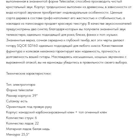
выполненная в знаменитой форме Telecaster, способна производить чистый
кристальный звук. Корпус традиционно выполнен из древесины, в зависимости от
вида которой звучание приобретает индивидуальные особенности. Ценные
сорта дерева в составе грифа наполняют его жесткостью и стабильностью, а
накладка из палисандра придает красивую текстуру. В качестве звукоснимателей
предусмотрены два сингла, благодаря которым вы получаете знаменитый звук
телекастера, идеально подходящий для рока, блюза, фанка и поп-музыки.
Знаменитые верха, сочная середина и глубокий тембр, вот эти черты делают
гитару SQOE SD160 идеально подходящей для любого микса. Качественная
фурнитура и колковая механика гарантирует вам надежность, прочность и
долговечность вашей гитары. Наслаждаясь насыщенным, мощным звучанием с
выраженной атакой, вы не единожды убедитесь в правильности своего выбора.
Технические характеристики:
Тип: электрогитара
Форма: telecaster
Размер корпуса: 39''
Cutaway: есть
Ориентация: под правую руку
Корпус: канадский карбонизированный клен + топ огненный клён
Количество струн: 6
Количество ладов: 22
Материал ладов: белая медь
Мензура: 25,5"