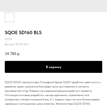
SQOE SD160 BLS
SQOE
Артикул:
SD160 BLS
34 780
р.
В корзину
SQOE SD160 электрогитара Популярный бренд SQOE заработал известность и
уважение среди музыкантов благодаря своим достижениям в сегменте
производства гитар. Каждый год модельный ряд расширяется и меняется.
Используются новые разработки, методы креплений, подключений, все
интереснее становится внешний вид. И с каждым годом они все больше радуют
идеальным соотношением цена-качество. Электрогитара SQOE SD160,