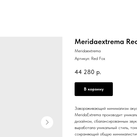
Meridaextrema Red
Meridaextrema
Артикул:
Red Fox
44 280
р.
В корзину
Завораживающий минимализм акус
MeridaExtrema производит уникал
дизайном, сбалансированным звук
выработала уникальный стиль, то
сохраняющий общую минималистичн