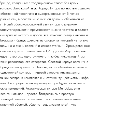
ренда, созданных в традиционном стиле: без ярких
вставок. Зато какой звук! Корпус Гитара полностью сделана
собственной лесопилке и выдерживаемых от 5 лет до
дека из ели, в сочетании с нижней декой и обечайкой из
т тёплый сбалансированный звук гитары с широким
дноута украшает и преумножает низкие частоты и делает
пкий гриф из махагони дополняет звучание гитары мягким и
акладка и бридж сделаны из амаранта, который не только
идом, но и очень крепкий и износостойкий . Хромированные
раивают струны с точностью в 1:21. Дизайн Акустическая
дует строгому однотонному стилю без инкрустаций, за
овки резонаторного отверстия. Светлый корпус органично
 бриджем инструмента. Нижняя дека и обечайка в светло-
 однотонный контраст лицевой стороны инструмента.
вашей гиатре, в комплекте к инструменту идёт мягкий кофр,
ключ. Благодаря плотному чехлу гитара будет защищена от
ских изменений. Акустическая гитара MeridaExtrema
всё гениальное - просто. Вглядевшись в простую
то каждый элемент исполнен с тщательным вниманием.
ественной сборкой, облегчат ваш музыкальный путь.