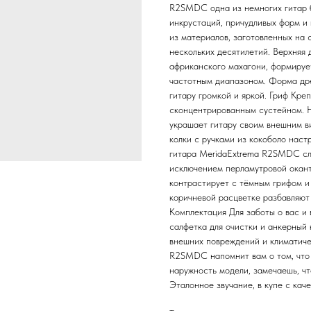
R2SMDC одна из немногих гитар б
инкрустаций, причудливых форм и 
из материалов, заготовленных на 
нескольких десятилетий. Верхняя 
африканского махагони, формируе
частотным диапазоном. Форма дре
гитару громкой и яркой. Гриф Кре
сконцентрированным сустейном. Н
украшает гитару своим внешним в
колки с ручками из кокоболо наст
гитара MeridaExtrema R2SMDC сле
исключением перламутровой окант
контрастирует с тёмным грифом и
коричневой расцветке разбавляют
Комплектация Для заботы о вас и 
салфетка для очистки и анкерный 
внешних повреждений и климатиче
R2SMDC напомнит вам о том, что 
наружность модели, замечаешь, ч
Эталонное звучание, в купе с кач