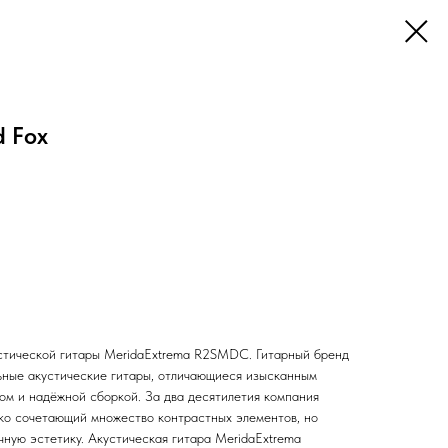
 Fox
тической гитары MeridaExtrema R2SMDC. Гитарный бренд
ьные акустические гитары, отличающиеся изысканным
ом и надёжной сборкой. За два десятилетия компания
нко сочетающий множество контрастных элементов, но
ую эстетику. Акустическая гитара MeridaExtrema