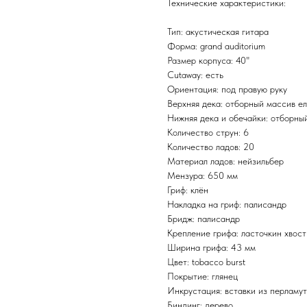
Технические характеристики:
Тип: акустическая гитара
Форма: grand auditorium
Размер корпуса: 40"
Cutaway: есть
Ориентация: под правую руку
Верхняя дека: отборный массив е
Нижняя дека и обечайки: отборны
Количество струн: 6
Количество ладов: 20
Материал ладов: нейзильбер
Мензура: 650 мм
Гриф: клён
Накладка на гриф: палисандр
Бридж: палисандр
Крепление грифа: ласточкин хвост
Ширина грифа: 43 мм
Цвет: tobacco burst
Покрытие: глянец
Инкрустация: вставки из перламут
Биндинг: дерево