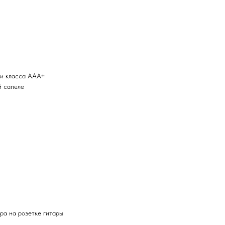
ли класса AAA+
й сапеле
ра на розетке гитары