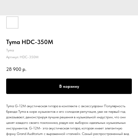
Tyma HDC-350M
Tyma
Артикул:
HDC-350M
28 900
р.
В корзину
Tyma G-12M акустическая гитара в комплекте с аксессуарами Популярность
бренда Tyma в мире музыкантов и его солидная репутация, уже не первый год
доказывают, демонстрируя лучшие решения в музыкальной индустрии, что они
ценят каждого своего поклонника, радуя нас выбором идеальных музыкальных
инструментов. G-12M- эта акустическая гитара, которая имеет элегантную
форму Grand Auditorium с выраженной «талией». Самый распространенный вид