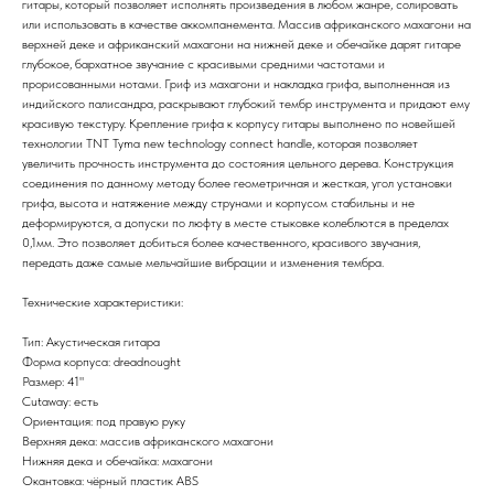
гитары, который позволяет исполнять произведения в любом жанре, солировать
или использовать в качестве аккомпанемента. Массив африканского махагони на
верхней деке и африканский махагони на нижней деке и обечайке дарят гитаре
глубокое, бархатное звучание с красивыми средними частотами и
прорисованными нотами. Гриф из махагони и накладка грифа, выполненная из
индийского палисандра, раскрывают глубокий тембр инструмента и придают ему
красивую текстуру. Крепление грифа к корпусу гитары выполнено по новейшей
технологии TNT Tyma new technology connect handle, которая позволяет
увеличить прочность инструмента до состояния цельного дерева. Конструкция
соединения по данному методу более геометричная и жесткая, угол установки
грифа, высота и натяжение между струнами и корпусом стабильны и не
деформируются, а допуски по люфту в месте стыковке колеблются в пределах
0,1мм. Это позволяет добиться более качественного, красивого звучания,
передать даже самые мельчайшие вибрации и изменения тембра.
Технические характеристики:
Тип: Акустическая гитара
Форма корпуса: dreadnought
Размер: 41"
Cutaway: есть
Ориентация: под правую руку
Верхняя дека: массив африканского махагони
Нижняя дека и обечайка: махагони
Окантовка: чёрный пластик ABS