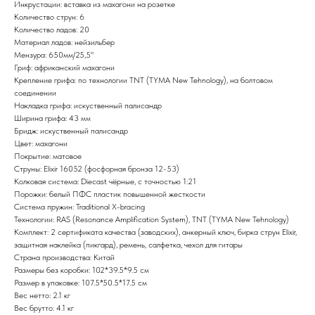
Инкрустации: вставка из махагони на розетке
Количество струн: 6
Количество ладов: 20
Материал ладов: нейзильбер
Мензура: 650мм/25,5"
Гриф: африканский махагони
Крепление грифа: по технологии TNT (TYMA New Tehnology), на болтовом
соединении
Накладка грифа: искуственный палисандр
Ширина грифа: 43 мм
Бридж: искуственный палисандр
Цвет: махагони
Покрытие: матовое
Струны: Elixir 16052 (фосфорная бронза 12-53)
Колковая система: Diecast чёрные, c точностью 1:21
Порожки: белый ПФС пластик повышенной жесткости
Система пружин: Traditional X-bracing
Технологии: RAS (Resonance Amplification System), TNT (TYMA New Tehnology)
Комплект: 2 сертификата качества (заводских), анкерный ключ, бирка струн Elixir,
защитная наклейка (пикгард), ремень, салфетка, чехол для гитары
Страна производства: Китай
Размеры без коробки: 102*39.5*9.5 см
Размер в упаковке: 107.5*50.5*17.5 см
Вес нетто: 2.1 кг
Вес брутто: 4.1 кг