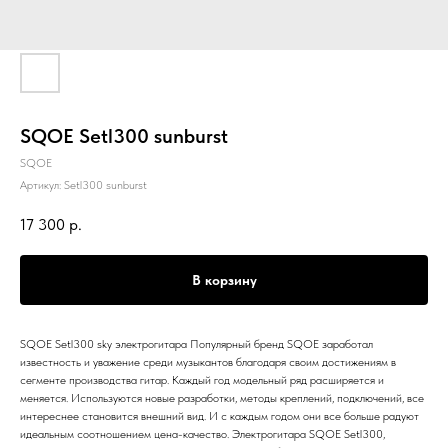
SQOE Setl300 sunburst
SQOE
Артикул:
Setl300 sunburst
17 300
р.
В корзину
SQOE Setl300 sky электрогитара Популярный бренд SQOE заработал
известность и уважение среди музыкантов благодаря своим достижениям в
сегменте производства гитар. Каждый год модельный ряд расширяется и
меняется. Используются новые разработки, методы креплений, подключений, все
интереснее становится внешний вид. И с каждым годом они все больше радуют
идеальным соотношением цена-качество. Электрогитара SQOE Setl300,