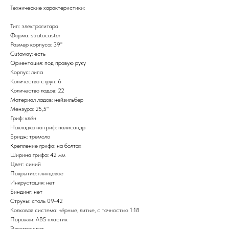
Технические характеристики:
Тип: электрогитара
Форма: stratocaster
Размер корпуса: 39''
Cutaway: есть
Ориентация: под правую руку
Корпус: липа
Количество струн: 6
Количество ладов: 22
Материал ладов: нейзильбер
Мензура: 25,5"
Гриф: клён
Накладка на гриф: палисандр
Бридж: тремоло
Крепление грифа: на болтах
Ширина грифа: 42 мм
Цвет: синий
Покрытие: глянцевое
Инкрустация: нет
Биндинг: нет
Струны: сталь 09-42
Колковая система: чёрные, литые, с точностью 1:18
Порожки: ABS пластик
Электроника: