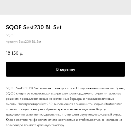
SQOE Sest230 BL Set
SQOE
Артикул:
Sest230 BL Set
18 150
р.
В корзину
SQOE Sest230 BK Set комплект, электрогитара На протяжении многих лет бренд
SQOE следит за новшествами в мире электрогитар, демонстрируя интересные
решения, преодолевая новые качественные барьеры и показывая звуковые
высоты. Электрогитара Sest230, выполненная в знаменитой форме Stratocaster
позволит получить непревзойденно яркое и звонкое звучание. Корпус
традиционно выполнен из древесины, что придает звуку индивидуальный окрас.
Клён в составе грифа наполнит его жесткостью и стабильностью, а накладка из
палисандра придаст красивую текстуру.