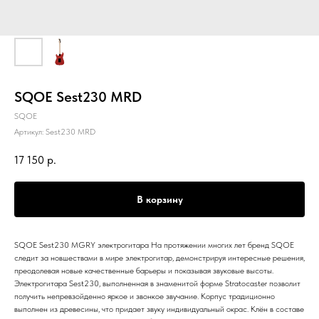
SQOE Sest230 MRD
SQOE
Артикул:
Sest230 MRD
17 150
р.
В корзину
SQOE Sest230 MGRY электрогитара На протяжении многих лет бренд SQOE
следит за новшествами в мире электрогитар, демонстрируя интересные решения,
преодолевая новые качественные барьеры и показывая звуковые высоты.
Электрогитара Sest230, выполненная в знаменитой форме Stratocaster позволит
получить непревзойденно яркое и звонкое звучание. Корпус традиционно
выполнен из древесины, что придает звуку индивидуальный окрас. Клён в составе