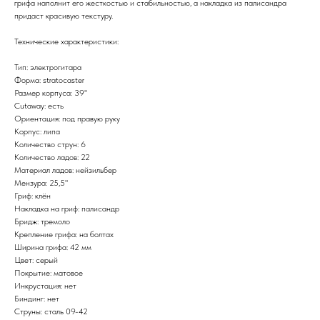
грифа наполнит его жесткостью и стабильностью, а накладка из палисандра
придаст красивую текстуру.
Технические характеристики:
Тип: электрогитара
Форма: stratocaster
Размер корпуса: 39''
Cutaway: есть
Ориентация: под правую руку
Корпус: липа
Количество струн: 6
Количество ладов: 22
Материал ладов: нейзильбер
Мензура: 25,5"
Гриф: клён
Накладка на гриф: палисандр
Бридж: тремоло
Крепление грифа: на болтах
Ширина грифа: 42 мм
Цвет: серый
Покрытие: матовое
Инкрустация: нет
Биндинг: нет
Струны: сталь 09-42