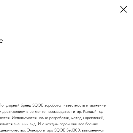
e
Популярный бренд SQOE заработал известность и уважение
м достижениям в сегменте производства гитар. Каждый год
яется. Используются новые разработки, методы креплений,
новится внешний вид. И с каждым годом они все больше
цена-качество. Электрогитара SQOE Setl300, выполненная