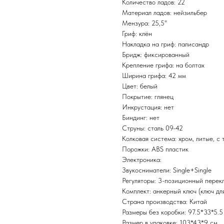
Количество ладов: 22
Материал ладов: нейзильбер
Мензура: 25,5"
Гриф: клён
Накладка на гриф: палисандр
Бридж: фиксированный
Крепление грифа: на болтах
Ширина грифа: 42 мм
Цвет: белый
Покрытие: глянец
Инкрустация: нет
Биндинг: нет
Струны: сталь 09-42
Колковая система: хром, литые, с 
Порожки: ABS пластик
Электроника:
Звукосниматели: Single+Single
Регуляторы: 3-позиционный перекл
Комплект: анкерный ключ (ключ дл
Страна производства: Китай
Размеры без коробки: 97.5*33*5.5
Размер в упаковке: 103*43*9 см