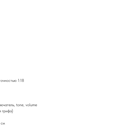
точностью 1:18
ючатель, tone, volume
я грифа)
 см