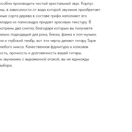
пособна производить чистый кристальный звук. Корпус
ны, в зависимости от вида которой звучание приобретает
ные сорта дерева в составе грифа наполняют его
кладка из палисандра придает красивую текстуру. В
мотрены два сингла, благодаря которым вы получаете
ально подходящий для рока, блюза, фанка и поп-музыки.
а и глубокий тембр, вот эти черты делают гитару Sqoe
любого микса. Качественная фурнитура и колковая
сть, прочность и долговечность вашей гитары.
 звучанием с выраженной атакой, вы не единожды
выбора.