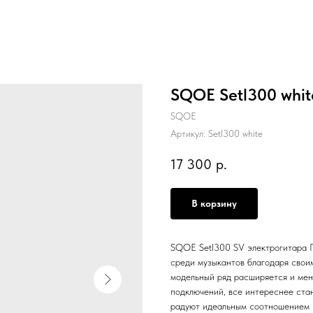
SQOE Setl300 whit
SQOE
Артикул:
Setl300 white
17 300
р.
В корзину
SQOE Setl300 SV электрогитара 
среди музыкантов благодаря свои
модельный ряд расширяется и мен
подключений, все интереснее ста
радуют идеальным соотношением 