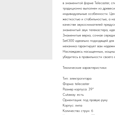
в знаменитой форме Telecaster, с
традиционно выполнен из древеси
индивидуальные особенности. Цен
жесткостью и стабильностью, а на
качестве звукоснимателей предус
знаменитый звук телекастера, иде
Знаменитые верха, сочная середин
Setl300 идеально подходящей для 
механика гарантирует вам надежно
Наслаждаясь насыщенным, мощным
убедитесь в правильности своего 
Технические характеристики:
Тип: электрогитара
Форма: telecaster
Размер корпуса: 39''
Cutaway: есть
Ориентация: под правую руку
Корпус: липа
Количество струн: 6