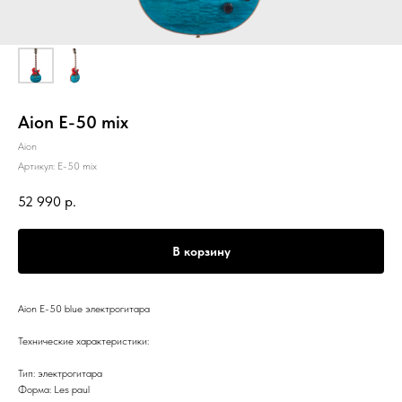
Aion E-50 mix
Aion
Артикул:
E-50 mix
52 990
р.
В корзину
Aion E-50 blue электрогитара
Технические характеристики:
Тип: электрогитара
Форма: Les paul