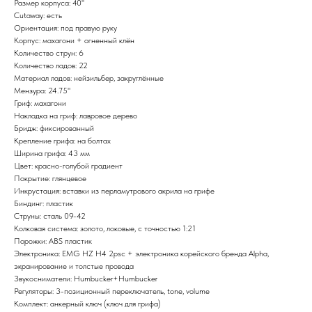
Размер корпуса: 40''
Cutaway: есть
Ориентация: под правую руку
Корпус: махагони + огненный клён
Количество струн: 6
Количество ладов: 22
Материал ладов: нейзильбер, закруглённые
Мензура: 24.75"
Гриф: махагони
Накладка на гриф: лавровое дерево
Бридж: фиксированный
Крепление грифа: на болтах
Ширина грифа: 43 мм
Цвет: красно-голубой градиент
Покрытие: глянцевое
Инкрустация: вставки из перламутрового акрила на грифе
Биндинг: пластик
Струны: сталь 09-42
Колковая система: золото, локовые, с точностью 1:21
Порожки: ABS пластик
Электроника: EMG HZ H4 2psc + электроника корейского бренда Alpha,
экранирование и толстые провода
Звукосниматели: Humbucker+Humbucker
Регуляторы: 3-позиционный переключатель, tone, volume
Комплект: анкерный ключ (ключ для грифа)