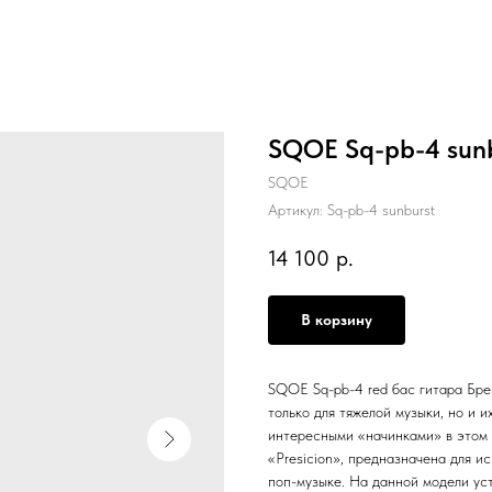
SQOE Sq-pb-4 sunb
SQOE
Артикул:
Sq-pb-4 sunburst
14 100
р.
В корзину
SQOE Sq-pb-4 red бас гитара Бре
только для тяжелой музыки, но и 
интересными «начинками» в этом
«Presicion», предназначена для и
поп-музыке. На данной модели ус