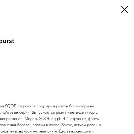
urst
нд SQOE старается популяризировать бас-гитары не
их лайтовые серии. Выпускаются различные виды гитар с
 направлении. Модель SQOE Sq-pb-4 4-струнная, формы
сполнения басовой партии в джазе, блюзе, легком роке или
тановлены звукосниматели сингл. Два звукоснимателя