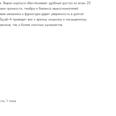
к. Вырез корпуса обеспечивает удобный доступ ко всем 20
ами громкости, тембра и баланса звукоснимателей.
вая механика и фурнитура дарят уверенность в долгой
q-pb-4 приведет вас к яркому, мощному и насыщенному
овичков, так и более опытных музыкантов.
ти, 1 тона.