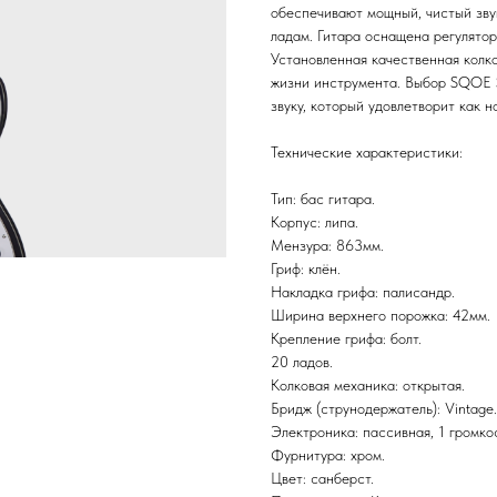
обеспечивают мощный, чистый зву
ладам. Гитара оснащена регулятор
Установленная качественная колко
жизни инструмента. Выбор SQOE S
звуку, который удовлетворит как н
Технические характеристики:
Тип: бас гитара.
Корпус: липа.
Мензура: 863мм.
Гриф: клён.
Накладка грифа: палисандр.
Ширина верхнего порожка: 42мм.
Крепление грифа: болт.
20 ладов.
Колковая механика: открытая.
Бридж (струнодержатель): Vintage.
Электроника: пассивная, 1 громкос
Фурнитура: хром.
Цвет: санберст.