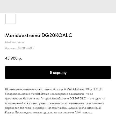
Meridaextrema DG20KOALC
Meridaextrema
Артикул:
DG20KOALC
43 980
р.
В корзину
Фольклорное звучание с акустической гитарой MeridaExtrema DG20FOLC
Гитарная компания MeridaExtrema неоднократно доказывала, что её
креативность безгранична. Гитара MeridaExtrema DG20FOLC — это одно из
произведений искусства бренда. Звучание этого музыкального инструмента
перенесет вас леса из сказок и наполнит жизнь музыкой и впечатлениями.
Корпус Верхняя дека гитары сделана из массива ели AAA+ класса,