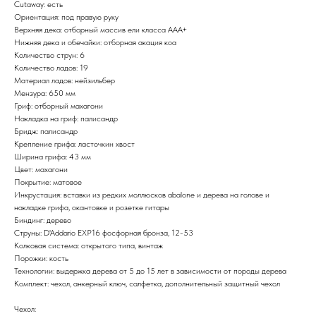
Cutaway: есть
Ориентация: под правую руку
Верхняя дека: отборный массив ели класса AAA+
Нижняя дека и обечайки: отборная акация коа
Количество струн: 6
Количество ладов: 19
Материал ладов: нейзильбер
Мензура: 650 мм
Гриф: отборный махагони
Накладка на гриф: палисандр
Бридж: палисандр
Крепление грифа: ласточкин хвост
Ширина грифа: 43 мм
Цвет: махагони
Покрытие: матовое
Инкрустация: вставки из редких моллюсков abalone и дерева на голове и
накладке грифа, окантовке и розетке гитары
Биндинг: дерево
Струны: D'Addario EXP16 фосфорная бронза, 12-53
Колковая система: открытого типа, винтаж
Порожки: кость
Технологии: выдержка дерева от 5 до 15 лет в зависимости от породы дерева
Комплект: чехол, анкерный ключ, салфетка, дополнительный защитный чехол
Чехол: