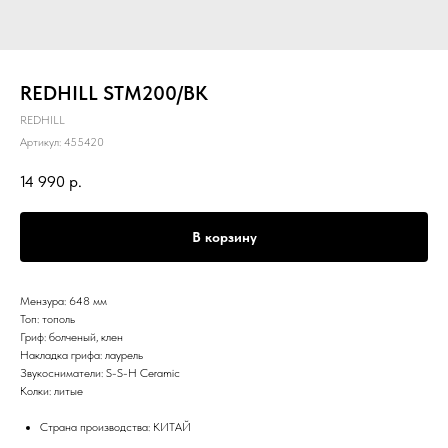
REDHILL STM200/BK
REDHILL
Артикул:
455420
14 990
р.
В корзину
Мензура: 648 мм
Топ: тополь
Гриф: болченый, клен
Накладка грифа: лаурель
Звукосниматели: S-S-H Ceramic
Колки: литые
Страна производства: КИТАЙ