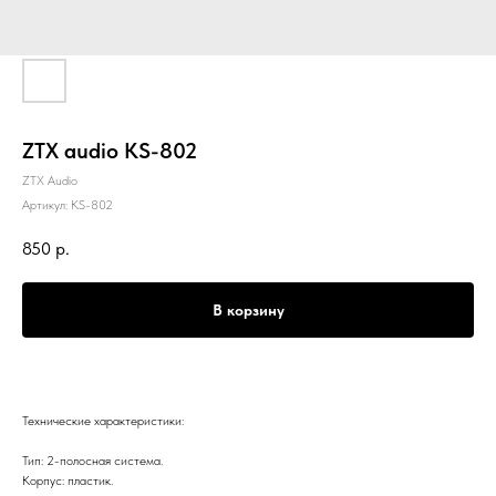
ZTX audio KS-802
ZTX Audio
Артикул:
KS-802
850
р.
В корзину
Технические характеристики:
Тип: 2-полосная система.
Корпус: пластик.