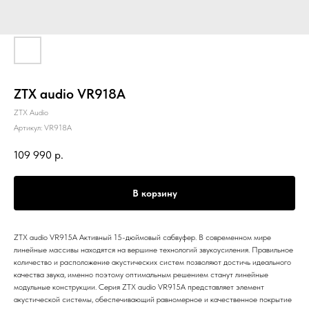
ZTX audio VR918A
ZTX Audio
Артикул:
VR918A
109 990
р.
В корзину
ZTX audio VR915A Активный 15-дюймовый сабвуфер. В современном мире
линейные массивы находятся на вершине технологий звукоусиления. Правильное
количество и расположение акустических систем позволяют достичь идеального
качества звука, именно поэтому оптимальным решением станут линейные
модульные конструкции. Серия ZTX audio VR915A представляет элемент
акустической системы, обеспечивающий равномерное и качественное покрытие