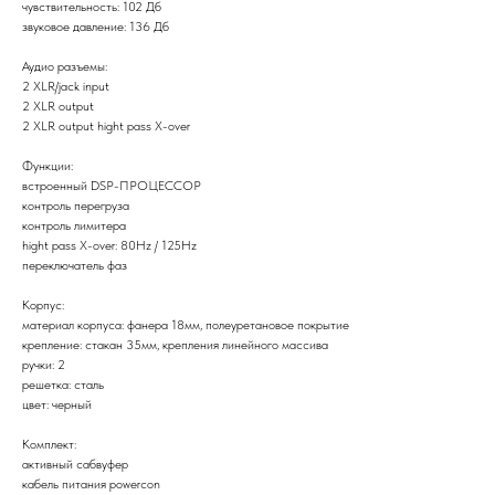
чувствительность: 102 Дб
звуковое давление: 136 Дб
Аудио разъемы:
2 XLR/jack input
2 XLR output
2 XLR output hight pass X-over
Функции:
встроенный DSP-ПРОЦЕССОР
контроль перегруза
контроль лимитера
hight pass X-over: 80Hz / 125Hz
переключатель фаз
Корпус:
материал корпуса: фанера 18мм, полеуретановое покрытие
крепление: стакан 35мм, крепления линейного массива
ручки: 2
решетка: сталь
цвет: черный
Комплект:
активный сабвуфер
кабель питания powercon