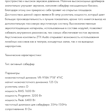
пространства и высокое звуковое давление. Наличие высокомощных драйверов
значительно улучшает звучание, наполняя сабвуфер насыщенными басами,
благодаря этому они прекрасно себя проявят на открытых площадках.
Достоинством данной серии являеся Bi-amp усилитель мощности, который дает
большую производительность и лучшие показатели, кроме того имеется выход на
дополнительную пассивную акустическую систему. Высококачественные
звукопоглощающие материалы, использованные в составе модулей, позволяют
избежать внутренних резонансов, тем самым обеспечивая чистое звучание.
Акустические комплекты ZTX Audio открывают возможность использования
линейных массивов как в театрах, концертных залах, так и на выездных
меропритиях.
Технические характеристики:
Тип: активный сабвуфер
Параметры:
низкочастотный динамик: VR-918A 1*18" 4"VC
магнит низкочастотного динамика: 125 Oz
усилитель: класс D
мощность RMS: 1600 Вт
мощность Programm: 3200 Вт
мощность Peak: 6400 Вт
частотный диапазон для сабвуфера: 35Hz-150Hz
сопротивление: 8 Ом