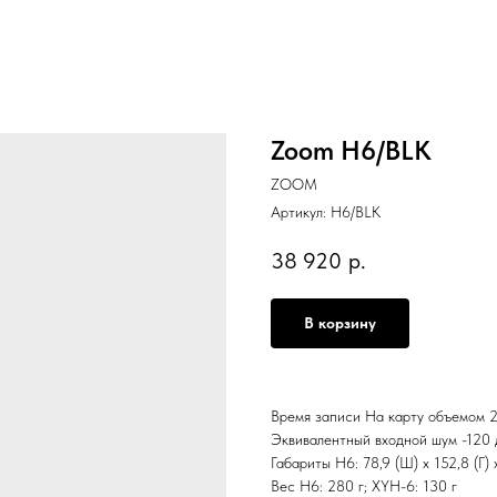
Zoom H6/BLK
ZOOM
Артикул:
H6/BLK
38 920
р.
В корзину
Время записи На карту объемом 2 
Эквивалентный входной шум -120 
Габариты H6: 78,9 (Ш) x 152,8 (Г) x
Вес H6: 280 г; XYH-6: 130 г