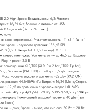
B 2.0 High Speed; Входы/выходы: 6/2; Частота
итрейт: 16/24 бит; Возможно питание от USB
й ЖК-дисплей (320 x 240 пикс.)
м, моно
: однонаправленный; Чувствительность: -41 дБ, 1 Гц на 1
акс. уровень звукового давления: 136 дБ SPL
: 8 (L/R + Входы 1-4 + L/R backup); MP3: 2
 стерео мини-джек; Усиление: от -∞ до 46,5 дБ; Входное
Plug-in power: 2,5 В
: совмещенный XLR/TRS (XLR: Pin 2 hot / TRS: Tip hot);
5 дБ; Усиление (PAD ON): от –∞ до 35,5 дБ; Входное
; Макс. уровень звукового давления: +22 дБу (PAD ON)
лирования: 44,1/48/96 кГц; Битрейт: 16/24 (Моно/Стерео,
сь: -12 дБ по сравнению с уровнем входов L/R. MP3:
 Битрейт: 48/56/64/80/96/112/128/160/192/224/256/320kbps
мини-джек; Номинальный выходной уровень: -10 дБу (при
ли более)
 мини-джек; Уровень выходного сигнала: 20 Вт + 20 Вт