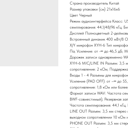
Страна производитель Китай
Размер упаковки (см) 21х16х6
Цвет Черный
Режим аудиоинтерфейса Класс: US
семплирования: 44,1/48/96 кГц; Б
Дисплей Полноцветный 2-дюймовы
Встроенный динамик 400 мВт/8 О
X/Y микрофон XYH-6 Тип микрофона
Па; Усиление: от -∞ до 46,5 дБ; М
Дорожек записи одновременно WAV
XYH-6 MIC/LINE IN Разъем: 3,5 мм
сопротивление: 2 кОм; Поддержка 
Входы 1 - 4 Разъемы для микрофона
Усиление (PAD OFF): от –∞ до 55,
сопротивление: 1,8 кОм или более
Формат записи WAV: Частота семп
BWF-совместимый); Резервная запи
Частота семплирования: 44,1 кГц;
LINE OUT Разъем: 3,5 мм стерео 
выходном сопротивлении 10 кОм и
PHONE OUT Разъем: 3,5 мм стерео