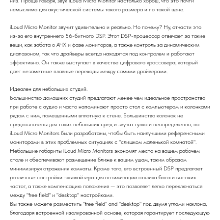
низ. Проще говоря, звук iLoud Micro Monitor настолько хорош, что это почти
немыслимо для акустической системы такого размера и по такой цене.
iLoud Micro Monitor звучит удивительно и реально. Но почему? Ну, отчасти это
из-за его внутреннего 56-битного DSP. Этот DSP-процессор отвечает за такие
вещи, как забота о АЧХ и фазе мониторов, а также контроль за динамическим
диапазоном, так что драйверы всегда находятся под контролем и работают
эффективно. Он также выступает в качестве цифрового кроссовера, который
дает незаметные плавные переходы между самими драйверами.
Идеален для небольших студий.
Большинство домашних студий предлагают менее чем идеальное пространство
при работе с аудио и часто напоминают просто стол с компьютером и колонками
рядом с ним, помещенными вплотную к стене. Большинство колонок не
предназначены для таких небольших сред и звучат гулко и неопределенно, но
iLoud Micro Monitors были разработаны, чтобы быть наилучшими референсными
мониторами в этих проблемных ситуациях с "слишком маленькой комнатой".
Небольшие габариты iLoud Micro Monitors экономят место на вашем рабочем
столе и обеспечивают размещение ближе к вашим ушам, таким образом
минимизируя отражения комнаты. Кроме того, его встроенный DSP предлагает
различные настройки эквалайзера для оптимизации отклика баса и высоких
частот, а также компенсацию положения — это позволяет легко переключаться
между "free field" и "desktop" настройками.
Вы также можете разместить "free field" and "desktop" под двумя углами наклона,
благодаря встроенной изолированной основе, которая гарантирует последующую