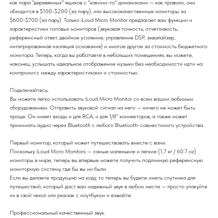
как пара "деревянных" ящиков с "какими-то" динамиками — как правило, они
обходится в $100-$200 (за пару), или высококачественные мониторы за
$600-$700 (за пару). Только iLoud Micro Monitor предлагает вам функции и
характеристики топовых мониторов (звуковая точность, отчётливость,
референсный ответ, двойное усиление, управление DSP, эквалайзер,
интегрированная изоляция основания) и многое другое за стоимость бюджетного
монитора. Теперь, когда вы работаете в небольших помещениях, вы можете,
наконец, услышать идеальное отображение музыки без необходимости идти на
компромисс между характеристиками и стоимостью.
Подключайтесь.
Вы можете легко использовать iLoud Micro Monitor со всем вашим любимым
оборудованием. Отправить звуковой сигнал на него — ничего не может быть
проще. Он имеет входы и для RCA, и для 1/8" коннекторов, а также может
принимать аудио через Bluetooth с любого Bluetooth-совместимого устройства.
Первый монитор, который может путешествовать вместе с вами.
Поскольку iLoud Micro Monitors — самые маленькие и легкие (1,7 кг / 60.7 oz)
мониторы в мире, теперь вы впервые можете получить подлинную референсную
мониторную систему, где бы вы ни были.
Если вы делаете продукцию на ходу, то теперь вы будете иметь спутника для
путешествий, который даст вам надежный звук в любом месте — просто упакуйте
их в свой чехол или рюкзак с ноутбуком и езжайте.
Профессиональный качественный звук.