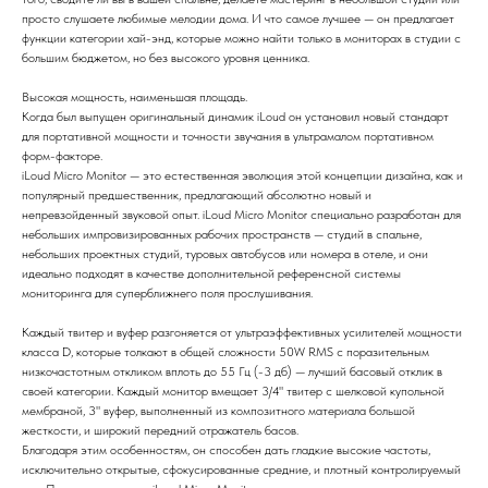
просто слушаете любимые мелодии дома. И что самое лучшее — он предлагает
функции категории хай-энд, которые можно найти только в мониторах в студии с
большим бюджетом, но без высокого уровня ценника.
Высокая мощность, наименьшая площадь.
Когда был выпущен оригинальный динамик iLoud он установил новый стандарт
для портативной мощности и точности звучания в ультрамалом портативном
форм-факторе.
iLoud Micro Monitor — это естественная эволюция этой концепции дизайна, как и
популярный предшественник, предлагающий абсолютно новый и
непревзойденный звуковой опыт. iLoud Micro Monitor специально разработан для
небольших импровизированных рабочих пространств — студий в спальне,
небольших проектных студий, туровых автобусов или номера в отеле, и они
идеально подходят в качестве дополнительной референсной системы
мониторинга для суперближнего поля прослушивания.
Каждый твитер и вуфер разгоняется от ультраэффективных усилителей мощности
класса D, которые толкают в общей сложности 50W RMS с поразительным
низкочастотным откликом вплоть до 55 Гц (-3 дб) — лучший басовый отклик в
своей категории. Каждый монитор вмещает 3/4" твитер с шелковой купольной
мембраной, 3" вуфер, выполненный из композитного материала большой
жесткости, и широкий передний отражатель басов.
Благодаря этим особенностям, он способен дать гладкие высокие частоты,
исключительно открытые, сфокусированные средние, и плотный контролируемый