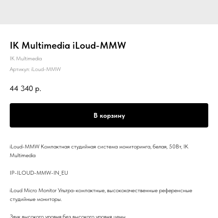
IK Multimedia iLoud-MMW
IK Multimedia
Артикул:
iLoud-MMW
44 340
р.
В корзину
iLoud-MMW Компактная студийная система мониторинга, белая, 50Вт, IK
Multimedia
IP-ILOUD-MMW-IN_EU
iLoud Micro Monitor Ультра-компактные, высококачественные референсные
студийные мониторы.
Звук высокого уровня без высокого уровня цены.