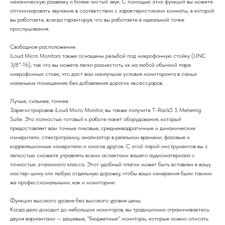
механическую развязку и более чистый звук. С помощью этих функций вы можете
оптимизировать звучание в соответствии с характеристиками комнаты, в которой
вы работаете, всегда гарантируя, что вы работаете в идеальной точке
прослушивания.
Свободное расположение.
iLoud Micro Monitors также оснащены резьбой под микрофонную стойку (UNC
3/8"-16), так что вы можете легко разместить их на любой обычной паре
микрофонных стоек, что даст вам наилучшие условия мониторинга в самых
маленьких помещениях без добавления дорогих аксессуаров.
Лучше, сильнее, точнее.
Зарегистрировав iLoud Micro Monitor, вы также получите T-RackS 5 Metering
Suite. Это полностью готовый к работе пакет оборудования, который
предоставляет вам точные пиковые, среднеквадратичные и динамические
измерители, спектрограмму, анализатор в реальном времени, фазовые и
корреляционные измерители и многое другое. С этой парой инструментов вы с
легкостью сможете управлять всеми аспектами вашего аудиоматериала с
точностью эталонного класса. Этот удобный плагин может быть вставлен в вашу
мастер-шину или любую отдельную дорожку, чтобы ваши измерения были такими
же профессиональными, как и мониторинг.
Функции высокого уровня без высокого уровня цены.
Когда дело доходит до небольших мониторов, вы традиционно ограничиваетесь
двумя вариантами — дешевые, "бюджетные" мониторы, которые можно описать