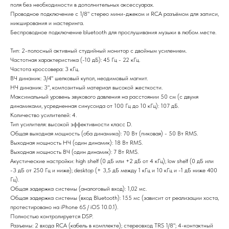
поля без необходимости в дополнительных аксессуарах.
Проводное подключение с 1/8" стерео мини-джеком и RCA разъёмом для записи,
микширования и мастеринга.
Беспроводное подключение bluetooth для прослушивания музыки в любом месте.
Тип: 2-полосный активный студийный монитор с двойным усилением.
Частотная характеристика (-10 дБ): 45 Гц - 22 кГц.
Частота кроссовера: 3 кГц.
ВЧ динамик: 3/4" шелковый купол, неодимовый магнит.
НЧ динамик: 3", композитный материал высокой жесткости.
Максимальный уровень звукового давления на расстоянии 50 см (с двумя
динамиками, усредненная синусоида от 100 Гц до 10 кГц): 107 дБ.
Количество усилителей: 4.
Тип усилителя: высокой эффективности класс D.
Общая выходная мощность (оба динамика): 70 Вт (пиковая) - 50 Вт RMS.
Выходная мощность НЧ (один динамик): 18 Вт RMS.
Выходная мощность ВЧ (один динамик): 7 Вт RMS.
Акустические настройки: high shelf (0 дБ или +2 дБ от 4 кГц); low shelf (0 дБ или
-3 дБ от 250 Гц и ниже); desktop (+ 3,5 дБ между 1 кГц и 10 кГц и -1 дБ ниже 400
Гц).
Общая задержка системы (аналоговый вход): 1,02 мс.
Общая задержка системы (вход Bluetooth): 155 мс (зависит от реализации хоста,
протестировано на iPhone 6S / iOS 10.0.1).
Полностью контролируется DSP.
Разъемы: 2 входа RCA (кабель в комплекте); стереовход TRS 1/8"; 4-контактный