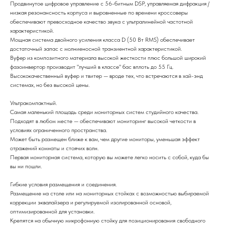
Продвинутое цифровое управление с 56-битным DSP, управляемая дифракция /
низкая резонансность корпуса и выровненные по времени кроссоверы
обеспечивают превосходное качество звука с ультралинейной частотной
характеристикой.
Мощная система двойного усиления класса D (50 Вт RMS) обеспечивает
достаточный запас с молниеносной транзиентной характеристикой.
Вуфер из композитного материала высокой жесткости плюс большой широкий
фазоинвертор производит "лучший в классе" бас вплоть до 55 Гц.
Высококачественный вуфер и твитер — вроде тех, что встречаются в хай-энд
системах, но без высокой цены.
Ультракомпактный.
Самая маленький площадь среди мониторных систем студийного качества.
Подходят в любом месте — обеспечивают мониторинг высокой четкости в
условиях ограниченного пространства.
Может быть размещен ближе к вам, чем другие мониторы, уменьшая эффект
отражений комнаты и стоячих волн.
Первая мониторная система, которую вы можете легко носить с собой, куда бы
вы ни пошли.
Гибкие условия размещения и соединения.
Размещение на столе или на мониторных стойках с возможностью выбираемой
коррекции эквалайзера и регулируемой изолированной основой,
оптимизированной для установки.
Крепятся на обычную микрофонную стойку для позиционирования свободного