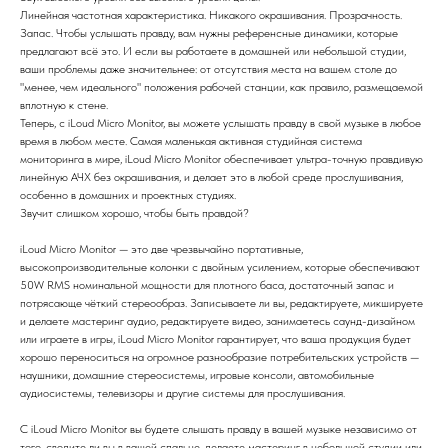
Линейная частотная характеристика. Никакого окрашивания. Прозрачность.
Запас. Чтобы услышать правду, вам нужны референсные динамики, которые
предлагают всё это. И если вы работаете в домашней или небольшой студии,
ваши проблемы даже значительнее: от отсутствия места на вашем столе до
"менее, чем идеального" положения рабочей станции, как правило, размещаемой
вплотную к стене.
Теперь, с iLoud Micro Monitor, вы можете услышать правду в свой музыке в любое
время в любом месте. Самая маленькая активная студийная система
мониторинга в мире, iLoud Micro Monitor обеспечивает ультра-точную правдивую
линейную АЧХ без окрашивания, и делает это в любой среде прослушивания,
особенно в домашних и проектных студиях.
Звучит слишком хорошо, чтобы быть правдой?
iLoud Micro Monitor — это две чрезвычайно портативные,
высокопроизводительные колонки с двойным усилением, которые обеспечивают
50W RMS номинальной мощности для плотного баса, достаточный запас и
потрясающе чёткий стереообраз. Записываете ли вы, редактируете, микшируете
и делаете мастеринг аудио, редактируете видео, занимаетесь саунд-дизайном
или играете в игры, iLoud Micro Monitor гарантирует, что ваша продукция будет
хорошо переноситься на огромное разнообразие потребительских устройств —
наушники, домашние стереосистемы, игровые консоли, автомобильные
аудиосистемы, телевизоры и другие системы для прослушивания.
С iLoud Micro Monitor вы будете слышать правду в вашей музыке независимо от
того, сводите ли вы в вашей спальне, делаете мастеринг в небольшой студии или