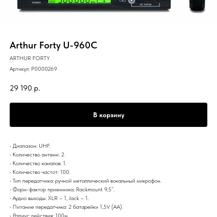
Arthur Forty U-960C
ARTHUR FORTY
Артикул:
P0000269
29 190
р.
В корзину
• Диапазон: UHF.
• Количество антенн: 2.
• Количество каналов: 1.
• Количество частот: 100.
• Тип передатчика: ручной металлический вокальный микрофон.
• Форм-фактор приемника: Rackmount 9,5”.
• Аудио выходы: XLR – 1, Jack – 1.
• Питание передатчика: 2 батарейки 1,5V (АА).
• Радиус действия: 100м.