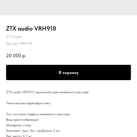
ZTX audio VRH918
ZTX Audio
Артикул:
VRH918
20 000
р.
В корзину
ZTX audio VRH915 кронштейн для линейного массива
Технические характеристики:
Тип: система подвеса линейного массива
Вид: крестообразный
Материал: сталь
Комплект: трос 3м, струбцины 2 шт.
Вес нетто: 6,2 кг