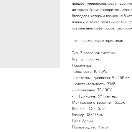
придает универсальность изделию,
интерьер. Громкоговоритель имеет
благодаря которым возможна быст
данных, а также практичность и 
озвучивании кафе, баров, рестора
Технические характеристики:
Тип: 2-полосная система.
Корпус: пластик.
Параметры:
- мощность: 10-15W.
- частотный диапазон: 90-16KHz.
- чувствительность: 93dB.
- напряжение: 70-100V.
- НЧ динамик: 5''+твитер.
Монтажное отверстие: 165мм.
Вес НЕТТО: 0,67кг.
Размер: 185*78мм.
Цвет: белый.
Производство: Китай.