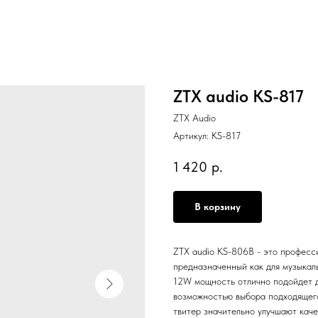
ZTX audio KS-817
ZTX Audio
Артикул:
KS-817
1 420
р.
В корзину
ZTX audio KS-806B - это професс
предназначенный как для музыкал
12W мощность отлично подойдет д
возможностью выбора подходящего
твитер значительно улучшают каче