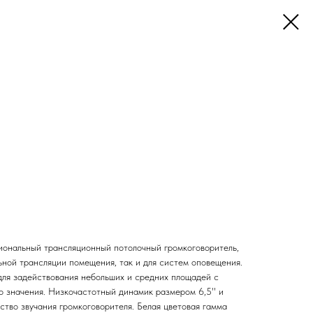
иональный трансляционный потолочный громкоговоритель,
ьной трансляции помещения, так и для систем оповещения.
ля задействования небольших и средних площадей с
 значения. Низкочастотный динамик размером 6,5'' и
ство звучания громкоговорителя. Белая цветовая гамма