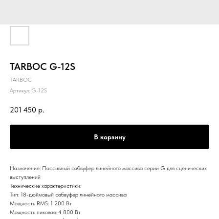
TARBOC G-12S
TARBOC
Артикул:
G-12S
201 450
р.
В корзину
Назначение: Пассивный сабвуфер линейного массива серии G для сценических
выступлений
Технические характеристики:
Тип: 18-дюймовый сабвуфер линейного массива
Мощность RMS: 1 200 Вт
Мощность пиковая: 4 800 Вт