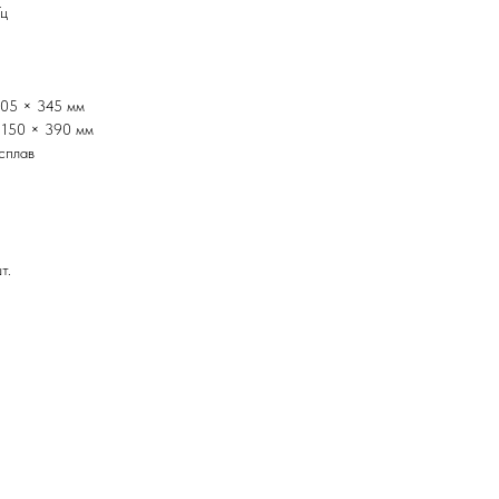
Гц
105 × 345 мм
 150 × 390 мм
сплав
т.