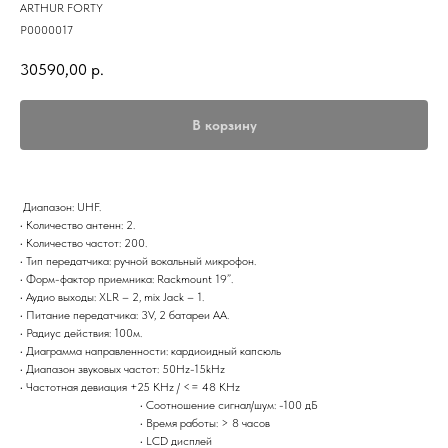
ARTHUR FORTY
P0000017
30590,00
р.
В корзину
Диапазон: UHF.
• Количество антенн: 2.
• Количество частот: 200.
• Тип передатчика: ручной вокальный микрофон.
• Форм-фактор приемника: Rackmount 19”.
• Аудио выходы: XLR – 2, mix Jack – 1.
• Питание передатчика: 3V, 2 батареи АА.
• Радиус действия: 100м.
• Диаграмма направленности: кардиоидный капсюль
• Диапазон звуковых частот: 50Hz-15kHz
• Частотная девиация +25 KHz / <= 48 KHz
• Соотношение сигнал/шум: -100 дБ
• Время работы: > 8 часов
• LCD дисплей