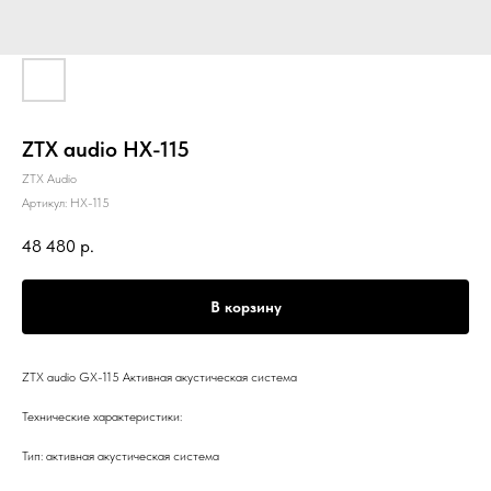
ZTX audio HX-115
ZTX Audio
Артикул:
HX-115
48 480
р.
В корзину
ZTX audio GX-115 Активная акустическая система
Технические характеристики:
Тип: активная акустическая сиcтема