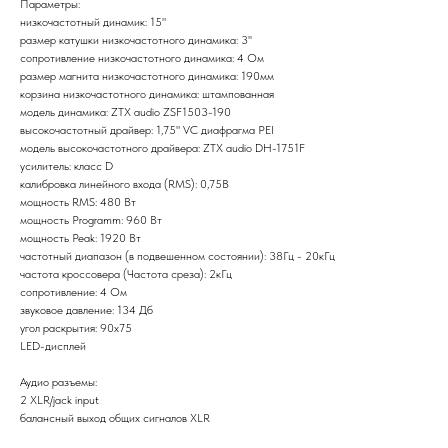
Параметры:
низкочастотный динамик: 15"
размер катушки низкочастотного динамика: 3''
сопротивление низкочастотного динамика: 4 Ом
размер магнита низкочастотного динамика: 190мм
корзина низкочастотного динамика: штампованная
модель динамика: ZTX audio ZSF1503-190
высокочастотный драйвер: 1,75" VC диафрагма PEI
модель высокочастотного драйвера: ZTX audio DH-1751F
усилитель: класс D
калибровка линейного входа (RMS): 0,75В
мощность RMS: 480 Вт
мощность Programm: 960 Вт
мощность Peak: 1920 Вт
частотный диапазон (в подвешенном состоянии): 38Гц - 20кГц
частота кроссовера (Частота среза): 2кГц
сопротивление: 4 Ом
звуковое давление: 134 Дб
угол раскрытия: 90x75
LED-дисплей
Аудио разъемы:
2 XLR/jack input
балансный выход общих сигналов XLR