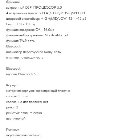
Функции:
встроенный DSP-ПРОЦЕССОР 5.0
4 встроенных пресета: FLAT/CLUB/MUSIC/SPEECH
цифровой эквалайзер: HIGH/MID/LOW -12 - +12 дБ
lowcut: Off - 150Гц
функция задержки: Off - 16.0мс
функция выбора режима: Monitor/Normal
функция TWS: есть
Bluetooth
индикатор перегруза по входу: есть
лимитер по выходу: есть
Bluetooth:
версия: Bluetooth 5.0
Корпус:
материал корпуса: сверхпрочный пластик
стакан: 35 мм
крепление для подвеса: нет
ручки: 3
решетка: сталь + сетка
цвет: черный
Комплект:
акустическая система