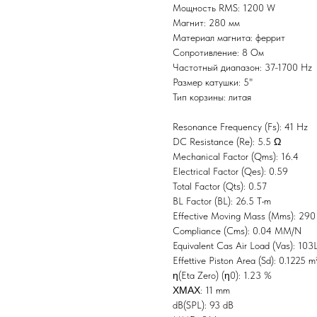
Мощность RMS: 1200 W
Магнит: 280 мм
Материал магнита: феррит
Сопротивление: 8 Ом
Частотный диапазон: 37-1700 Hz
Размер катушки: 5"
Тип корзины: литая
Resonance Frequency (Fs): 41 Hz
DC Resistance (Re): 5.5 Ω
Mechanical Factor (Qms): 16.4
Electrical Factor (Qes): 0.59
Total Factor (Qts): 0.57
BL Factor (BL): 26.5 T•m
Effective Moving Mass (Mms): 290
Compliance (Cms): 0.04 MM/N
Equivalent Cas Air Load (Vas): 103
Effettive Piston Area (Sd): 0.1225 m
η(Eta Zero) (η0): 1.23 %
ΧΜΑΧ: 11 mm
dB(SPL): 93 dB