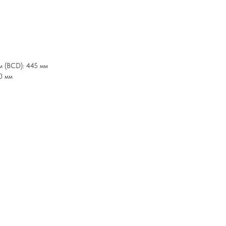
м (BCD): 445 мм
0 мм