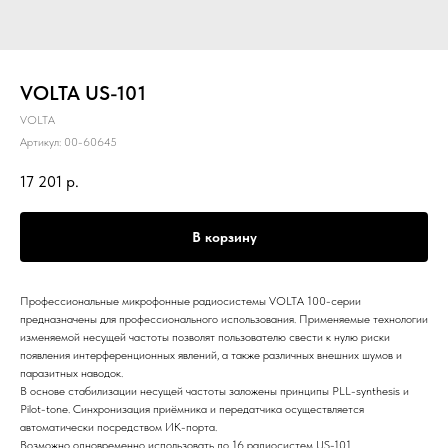
VOLTA US-101
VOLTA
Артикул:
00-60645
17 201
р.
В корзину
Профессиональные микрофонные радиосистемы VOLTA 100-серии
предназначены для профессионального использования. Применяемые технологии
изменяемой несущей частоты позволят пользователю свести к нулю риски
появления интерференционных явлений, а также различных внешних шумов и
паразитных наводок.
В основе стабилизации несущей частоты заложены принципы PLL-synthesis и
Pilot-tone. Синхронизация приёмника и передатчика осуществляется
автоматически посредством ИК-порта.
Возможно одновременно использовать до 16 радиосистем US-101.