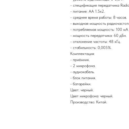
- спецификация передатчика Rad
- питание: AA 1.5x2.
- среднее время работы: 8 часов.
- выходная мощность радиочастоты
- потребляемая мощность: 100 мА
- мощность передатчика: 60 дБн.
- отклонение частоты: 48 кГц.
- стабильность: 0,005%.
Комплектация:
- приёмник.
- 2 микрофона.
- аудиокабель.
- блок питания.
- батарейки.
Цвет: черный.
Цвет микрофона: черный.
Производство: Китай.