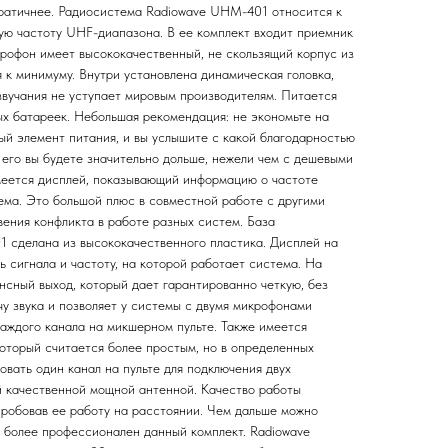
ратичнее. Радиосистема Radiowave UHM-401 относится к
ую частоту UHF-диапазона. В ее комплект входит приемник
рофон имеет высококачественный, не скользящий корпус из
я к минимуму. Внутри установлена динамическая головка,
звучания не уступает мировым производителям. Питается
х батареек. Небольшая рекомендация: не экономьте на
ый элемент питания, и вы услышите с какой благодарностью
 его вы будете значительно дольше, нежели чем с дешевыми
меется дисплей, показывающий информацию о частоте
ема. Это большой плюс в совместной работе с другими
вения конфликта в работе разных систем. База
 сделана из высококачественного пластика. Дисплей на
 сигнала и частоту, на которой работает система. На
нсный выход, который дает гарантированно четкую, без
чу звука и позволяет у системы с двумя микрофонами
каждого канала на микшерном пульте. Также имеется
который считается более простым, но в определенных
овать один канал на пульте для подключения двух
 качественной мощной антенной. Качество работы
робовав ее работу на расстоянии. Чем дальше можно
м более профессионален данный комплект. Radiowave