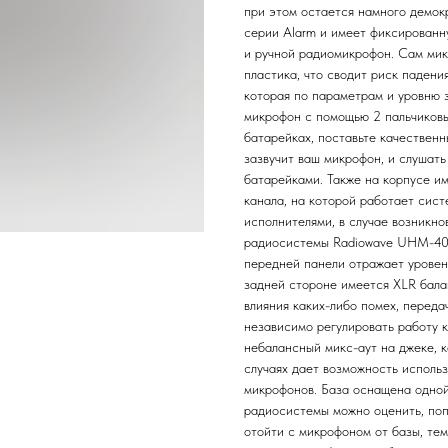
при этом остается намного демок
серии Alarm и имеет фиксированн
и ручной радиомикрофон. Сам мик
пластика, что сводит риск падени
которая по параметрам и уровню 
микрофон с помощью 2 пальчиковы
батарейках, поставьте качественн
зазвучит ваш микрофон, и слушать
батарейками. Также на корпусе и
канала, на которой работает сист
исполнителями, в случае возникно
радиосистемы Radiowave UHM-401
передней панели отражает уровень
задней стороне имеется XLR бала
влияния каких-либо помех, переда
независимо регулировать работу 
небалансный микс-аут на джеке, 
случаях дает возможность использ
микрофонов. База оснащена одной
радиосистемы можно оценить, поп
отойти с микрофоном от базы, те