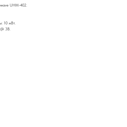
iowave UHM-402.
: 10 мВт.
 @ 3В.