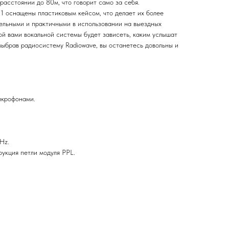
расстоянии до 80м, что говорит само за себя.
 оснащены пластиковым кейсом, что делает их более
ельными и практичными в использовании на выездных
ой вами вокальной системы будет зависеть, каким услышат
выбрав радиосистему Radiowave, вы останетесь довольны и
икрофонами.
Hz.
рукция петли модуля PPL.