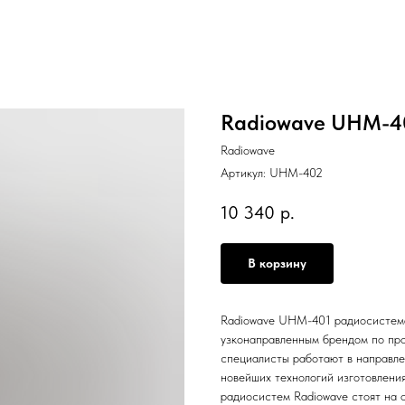
Radiowave UHM-4
Radiowave
Артикул:
UHM-402
10 340
р.
В корзину
Radiowave UHM-401 радиосистема
узконаправленным брендом по про
специалисты работают в направле
новейших технологий изготовлени
радиосистем Radiowave стоят на 