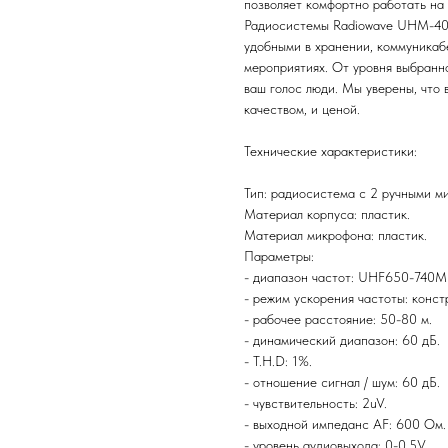
позволяет комфортно работать на 
Радиосистемы Radiowave UHM-401
удобными в хранении, коммуникаб
мероприятиях. От уровня выбранн
ваш голос люди. Мы уверены, что 
качеством, и ценой.
Технические характеристики:
Тип: радиосистема с 2 ручными м
Материал корпуса: пластик.
Материал микрофона: пластик.
Параметры:
- диапазон частот: UHF650-740M
- режим ускорения частоты: конст
- рабочее расстояние: 50-80 м.
- динамический диапазон: 60 дБ.
- T.H.D: 1%.
- отношение сигнал / шум: 60 дБ.
- чувствительность: 2uV.
- выходной импеданс AF: 600 Ом.
- уровень аудиовыхода: 0-0,5V.