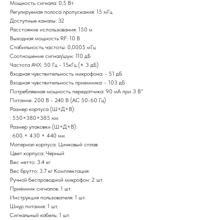
Мощность сигнала: 0,5 Вт
Регулируемая полоса пропускания: 15 мГц
Доступные каналы: 32
Расстояние использования: 150 м
Выходная мощность RF: 10 В
Стабильность частоты: 0,0005 мГц
Соотношение сигнал/шум: 110 дБ
Частота АЧХ: 50 Гц - 15кГц (± 3 дБ)
Входная чувствительность микрофона: - 51 дБ
Входная чувствительность приемника: - 103 дБ
Потребляемая мощность передатчика: 90 мА при 3 В"
Питание: 200 В - 240 В (AC 50-60 Гц)
Размер корпуса (Ш×Д×В):
: 550×380×385 мм
Размер упаковки (Ш×Д×В):
: 600 × 430 × 440 мм
Материал корпуса: Цинковый сплав
Цвет корпуса: Чёрный
Вес нетто: 3.4 кг
Вес брутто: 3.7 кг Комплектация:
Ручной беспроводной микрофон: 2 шт.
Приёмник сигналов: 1 шт.
Инструкция пользователя: 1 шт.
Шнур питания: 1 шт.
Сигнальный кабель: 1 шт.