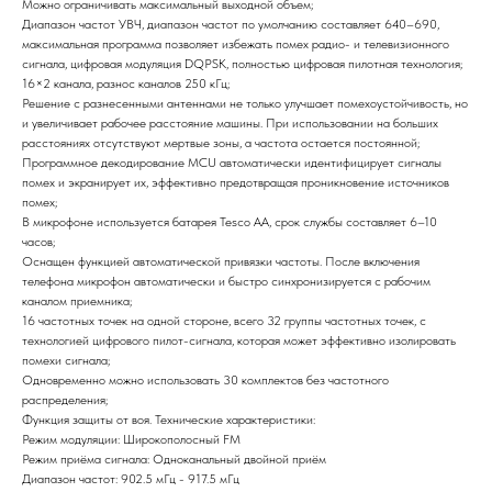
Можно ограничивать максимальный выходной объем;
Диапазон частот УВЧ, диапазон частот по умолчанию составляет 640–690,
максимальная программа позволяет избежать помех радио- и телевизионного
сигнала, цифровая модуляция DQPSK, полностью цифровая пилотная технология;
16×2 канала, разнос каналов 250 кГц;
Решение с разнесенными антеннами не только улучшает помехоустойчивость, но
и увеличивает рабочее расстояние машины. При использовании на больших
расстояниях отсутствуют мертвые зоны, а частота остается постоянной;
Программное декодирование MCU автоматически идентифицирует сигналы
помех и экранирует их, эффективно предотвращая проникновение источников
помех;
В микрофоне используется батарея Tesco AA, срок службы составляет 6–10
часов;
Оснащен функцией автоматической привязки частоты. После включения
телефона микрофон автоматически и быстро синхронизируется с рабочим
каналом приемника;
16 частотных точек на одной стороне, всего 32 группы частотных точек, с
технологией цифрового пилот-сигнала, которая может эффективно изолировать
помехи сигнала;
Одновременно можно использовать 30 комплектов без частотного
распределения;
Функция защиты от воя. Технические характеристики:
Режим модуляции: Широкополосный FM
Режим приёма сигнала: Одноканальный двойной приём
Диапазон частот: 902.5 мГц - 917.5 мГц