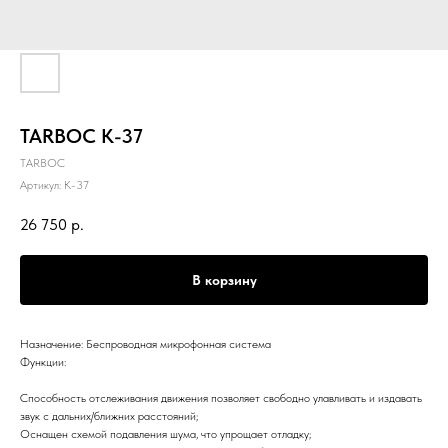
TARBOC K-37
TARBOC
Артикул:
K-37
26 750
р.
В корзину
Назначение: Беспроводная микрофонная система
Функции:
Способность отслеживания движения позволяет свободно улавливать и издавать
звук с дальних/ближних расстояний;
Оснащен схемой подавления шума, что упрощает отладку;