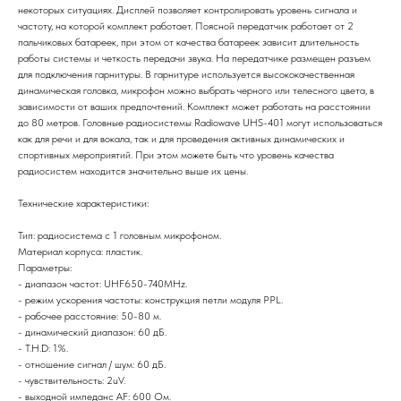
некоторых ситуациях. Дисплей позволяет контролировать уровень сигнала и
частоту, на которой комплект работает. Поясной передатчик работает от 2
пальчиковых батареек, при этом от качества батареек зависит длительность
работы системы и четкость передачи звука. На передатчике размещен разъем
для подключения гарнитуры. В гарнитуре используется высококачественная
динамическая головка, микрофон можно выбрать черного или телесного цвета, в
зависимости от ваших предпочтений. Комплект может работать на расстоянии
до 80 метров. Головные радиосистемы Radiowave UHS-401 могут использоваться
как для речи и для вокала, так и для проведения активных динамических и
спортивных мероприятий. При этом можете быть что уровень качества
радиосистем находится значительно выше их цены.
Технические характеристики:
Тип: радиосистема с 1 головным микрофоном.
Материал корпуса: пластик.
Параметры:
- диапазон частот: UHF650-740MHz.
- режим ускорения частоты: конструкция петли модуля PPL.
- рабочее расстояние: 50-80 м.
- динамический диапазон: 60 дБ.
- T.H.D: 1%.
- отношение сигнал / шум: 60 дБ.
- чувствительность: 2uV.
- выходной импеданс AF: 600 Ом.