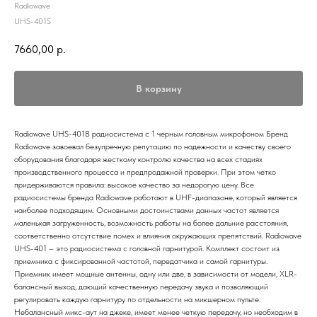
Radiowave
UHS-401S
7660,00
р.
В корзину
Radiowave UHS-401B радиосистема с 1 черным головным микрофоном Бренд
Radiowave завоевал безупречную репутацию по надежности и качеству своего
оборудования благодаря жесткому контролю качества на всех стадиях
производственного процесса и предпродажной проверки. При этом четко
придерживаются правила: высокое качество за недорогую цену. Все
радиосистемы бренда Radiowave работают в UHF-диапазоне, который является
наиболее подходящим. Основными достоинствами данных частот является
маленькая загруженность, возможность работы на более дальние расстояния,
соответственно отсутствие помех и влияния окружающих препятствий. Radiowave
UHS-401 – это радиосистема с головной гарнитурой. Комплект состоит из
приемника с фиксированной частотой, передатчика и самой гарнитуры.
Приемник имеет мощные антенны, одну или две, в зависимости от модели, XLR-
балансный выход, дающий качественную передачу звука и позволяющий
регулировать каждую гарнитуру по отдельности на микшерном пульте.
Небалансный микс-аут на джеке, имеет менее четкую передачу, но необходим в