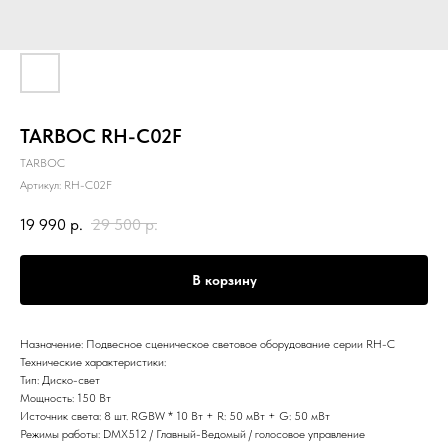
TARBOC RH-C02F
TARBOC
Артикул:
RH-C02F
19 990
р.
29 500
р.
В корзину
Назначение: Подвесное сценическое световое оборудование серии RH-C
Технические характеристики:
Тип: Диско-свет
Мощность: 150 Вт
Источник света: 8 шт. RGBW * 10 Вт + R: 50 мВт + G: 50 мВт
Режимы работы: DMX512 / Главный-Ведомый / голосовое управление